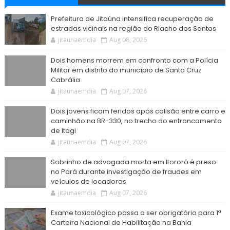
Prefeitura de Jitaúna intensifica recuperação de
estradas vicinais na região do Riacho dos Santos
jitaunaemdia
Aug 08, 2026
Dois homens morrem em confronto com a Polícia
Militar em distrito do município de Santa Cruz
Cabrália
jitaunaemdia
Aug 07, 2026
Dois jovens ficam feridos após colisão entre carro e
caminhão na BR-330, no trecho do entroncamento
de Itagi
jitaunaemdia
Aug 07, 2026
Sobrinho de advogada morta em Itororó é preso
no Pará durante investigação de fraudes em
veículos de locadoras
jitaunaemdia
Aug 07, 2026
Exame toxicológico passa a ser obrigatório para 1ª
Carteira Nacional de Habilitação na Bahia