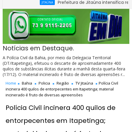
Prefeitura de Jitaúna intensifica recuperaç
JITAÚNA
a 1ª Carteira Nacional de Habilitação na Bahia
Notícias em Destaque.
A Polícia Civil da Bahia, por meio da Delegacia Territorial
(DT/Itapetinga), efetuou o descarte de aproximadamente 400
quilos de substâncias ilícitas durante a manhã desta quarta-feira
(17/12). O material incinerado é fruto de diversas apreensões r...
Home
Bahia
Policia
Região
TV Jitaúna
Polícia Civil
incinera 400 quilos de entorpecentes em Itapetinga; material
incinerado é fruto de diversas apreensões
Polícia Civil incinera 400 quilos de
entorpecentes em Itapetinga;