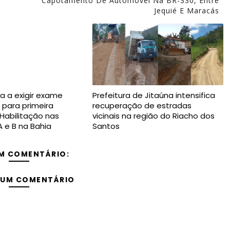
Capotamento De Automóvel Na BR-330, Entre
Jequié E Maracás
a a exigir exame
Prefeitura de Jitaúna intensifica
 para primeira
recuperação de estradas
 Habilitação nas
vicinais na região do Riacho dos
A e B na Bahia
Santos
M COMENTÁRIO:
 UM COMENTÁRIO