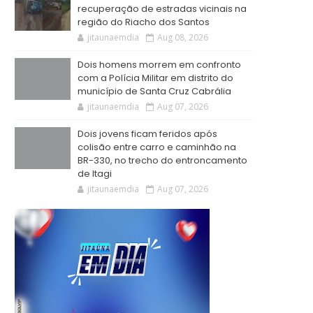
recuperação de estradas vicinais na
região do Riacho dos Santos
jitaunaemdia
Aug 08, 2026
Dois homens morrem em confronto
com a Polícia Militar em distrito do
município de Santa Cruz Cabrália
jitaunaemdia
Aug 07, 2026
Dois jovens ficam feridos após
colisão entre carro e caminhão na
BR-330, no trecho do entroncamento
de Itagi
jitaunaemdia
Aug 07, 2026