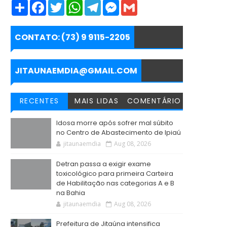
S
F
T
W
T
M
G
h
a
w
h
e
e
m
a
c
i
a
l
s
a
r
e
t
t
e
s
i
e
b
t
s
g
e
l
CONTATO: (73) 9 9115-2205
o
e
A
r
n
o
r
p
a
g
k
p
m
e
r
JITAUNAEMDIA@GMAIL.COM
RECENTES
MAIS LIDAS
COMENTÁRIO
Idosa morre após sofrer mal súbito
no Centro de Abastecimento de Ipiaú
jitaunaemdia
Aug 08, 2026
Detran passa a exigir exame
toxicológico para primeira Carteira
de Habilitação nas categorias A e B
na Bahia
jitaunaemdia
Aug 08, 2026
Prefeitura de Jitaúna intensifica