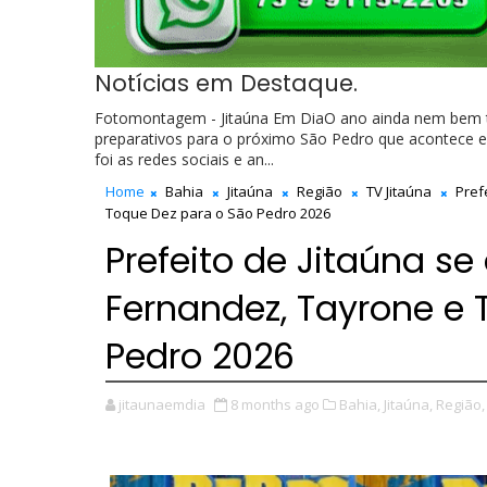
Notícias em Destaque.
Fotomontagem - Jitaúna Em DiaO ano ainda nem bem te
preparativos para o próximo São Pedro que acontece entr
foi as redes sociais e an...
Home
Bahia
Jitaúna
Região
TV Jitaúna
Prefe
Toque Dez para o São Pedro 2026
Prefeito de Jitaúna se
Fernandez, Tayrone e 
Pedro 2026
jitaunaemdia
8 months ago
Bahia,
Jitaúna,
Região,