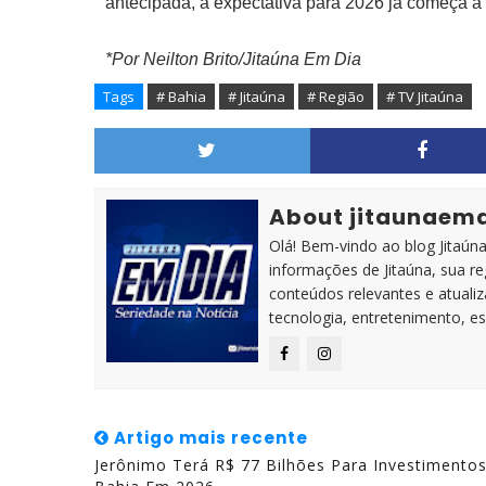
antecipada, a expectativa para 2026 já começa a 
*Por Neilton Brito/Jitaúna Em Dia
Tags
# Bahia
# Jitaúna
# Região
# TV Jitaúna
About jitaunaem
Olá! Bem-vindo ao blog Jitaúna 
informações de Jitaúna, sua r
conteúdos relevantes e atuali
tecnologia, entretenimento, es
Artigo mais recente
Jerônimo Terá R$ 77 Bilhões Para Investimento