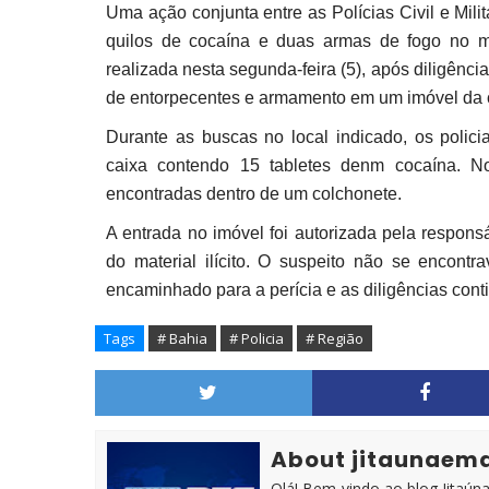
Uma ação conjunta entre as Polícias Civil e Mil
quilos de cocaína e duas armas de fogo no m
realizada nesta segunda-feira (5), após diligên
de entorpecentes e armamento em um imóvel da 
Durante as buscas no local indicado, os polici
caixa contendo 15 tabletes denm cocaína. No
encontradas dentro de um colchonete.
A entrada no imóvel foi autorizada pela respons
do material ilícito. O suspeito não se encont
encaminhado para a perícia e as diligências con
Tags
# Bahia
# Policia
# Região
About jitaunaem
Olá! Bem-vindo ao blog Jitaúna 