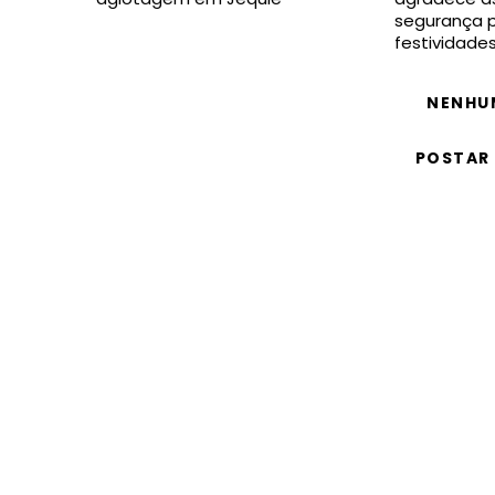
segurança p
festividade
NENHU
POSTAR