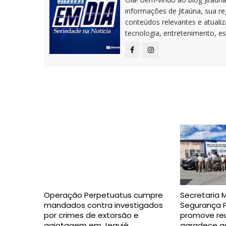
informações de Jitaúna, sua r
conteúdos relevantes e atuali
tecnologia, entretenimento, es
Operação Perpetuatus cumpre
Secretaria 
mandados contra investigados
Segurança P
por crimes de extorsão e
promove reu
agiotagem em Jequié
agradece as