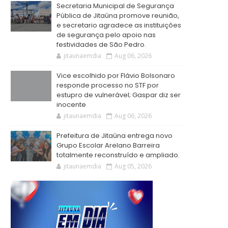
Secretaria Municipal de Segurança
Pública de Jitaúna promove reunião,
e secretario agradece as instituições
de segurança pelo apoio nas
festividades de São Pedro.
jitaunaemdia
Aug 06, 2026
Vice escolhido por Flávio Bolsonaro
responde processo no STF por
estupro de vulnerável; Gaspar diz ser
inocente
jitaunaemdia
Aug 06, 2026
Prefeitura de Jitaúna entrega novo
Grupo Escolar Arelano Barreira
totalmente reconstruído e ampliado.
jitaunaemdia
Aug 05, 2026