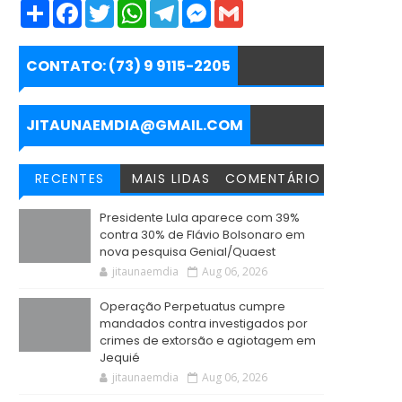
S
F
T
W
T
M
G
h
a
w
h
e
e
m
a
c
i
a
l
s
a
r
e
t
t
e
s
i
e
b
t
s
g
e
l
CONTATO: (73) 9 9115-2205
o
e
A
r
n
o
r
p
a
g
k
p
m
e
r
JITAUNAEMDIA@GMAIL.COM
RECENTES
MAIS LIDAS
COMENTÁRIO
Presidente Lula aparece com 39%
contra 30% de Flávio Bolsonaro em
nova pesquisa Genial/Quaest
jitaunaemdia
Aug 06, 2026
Operação Perpetuatus cumpre
mandados contra investigados por
crimes de extorsão e agiotagem em
Jequié
jitaunaemdia
Aug 06, 2026