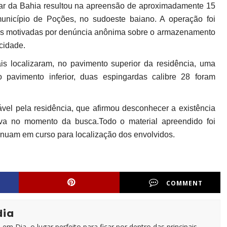
itar da Bahia resultou na apreensão de aproximadamente 15
unicípio de Poções, no sudoeste baiano. A operação foi
cias motivadas por denúncia anônima sobre o armazenamento
cidade.
ais localizaram, no pavimento superior da residência, uma
 pavimento inferior, duas espingardas calibre 28 foram
ável pela residência, que afirmou desconhecer a existência
rava no momento da busca.Todo o material apreendido foi
tinuam em curso para localização dos envolvidos.
COMMENT
dia
em Dia, o lugar perfeito para ficar por dentro das principais