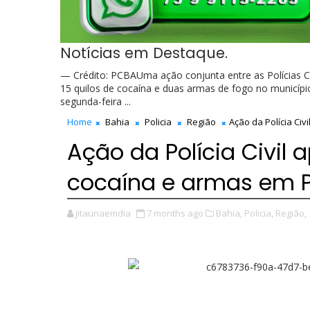
Notícias em Destaque.
— Crédito: PCBAUma ação conjunta entre as Polícias Ci
15 quilos de cocaína e duas armas de fogo no municípi
segunda-feira ...
Home
Bahia
Policia
Região
Ação da Polícia Ci
Ação da Polícia Civil 
cocaína e armas em 
jitaunaemdia
7 months ago
Bahia,
Policia,
Região,