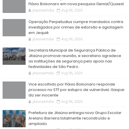
Flávio Bolsonaro em nova pesquisa Genial/Quaest
jitaunaemdia
Aug 06, 2026
Operação Perpetuatus cumpre mandados contra
investigados por crimes de extorsão e agiotagem
em Jequié
jitaunaemdia
Aug 06, 2026
Secretaria Municipal de Segurança Pública de
Jitaúna promove reunião, e secretario agradece
as instituições de segurança pelo apoio nas
festividades de São Pedro.
jitaunaemdia
Aug 06, 2026
Vice escolhido por Flávio Bolsonaro responde
processo no STF por estupro de vulnerável; Gaspar
diz ser inocente
jitaunaemdia
Aug 06, 2026
Prefeitura de Jitaúna entrega novo Grupo Escolar
Arelano Barreira totalmente reconstruído e
ampliado.