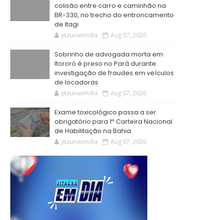
colisão entre carro e caminhão na
BR-330, no trecho do entroncamento
de Itagi
jitaunaemdia
Aug 07, 2026
Sobrinho de advogada morta em
Itororó é preso no Pará durante
investigação de fraudes em veículos
de locadoras
jitaunaemdia
Aug 07, 2026
Exame toxicológico passa a ser
obrigatório para 1ª Carteira Nacional
de Habilitação na Bahia
jitaunaemdia
Aug 07, 2026