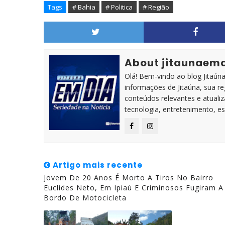
Tags
# Bahia
# Politica
# Região
About jitaunaem
Olá! Bem-vindo ao blog Jitaúna 
informações de Jitaúna, sua r
conteúdos relevantes e atuali
tecnologia, entretenimento, es
Artigo mais recente
Jovem De 20 Anos É Morto A Tiros No Bairro
Euclides Neto, Em Ipiaú E Criminosos Fugiram A
Bordo De Motocicleta