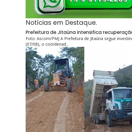
Notícias em Destaque.
Prefeitura de Jitaúna intensifica recuperaçã
Foto: Ascom/PMJ A Prefeitura de Jitaúna segue investind
(07/08), o coordenad...