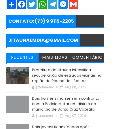
S
F
T
W
T
M
G
h
a
w
h
e
e
m
a
c
i
a
l
s
a
r
e
t
t
e
s
i
e
b
t
s
g
e
l
CONTATO: (73) 9 9115-2205
o
e
A
r
n
o
r
p
a
g
k
p
m
e
r
JITAUNAEMDIA@GMAIL.COM
RECENTES
MAIS LIDAS
COMENTÁRIO
Prefeitura de Jitaúna intensifica
recuperação de estradas vicinais na
região do Riacho dos Santos
jitaunaemdia
Aug 08, 2026
Dois homens morrem em confronto
com a Polícia Militar em distrito do
município de Santa Cruz Cabrália
jitaunaemdia
Aug 07, 2026
Dois jovens ficam feridos após