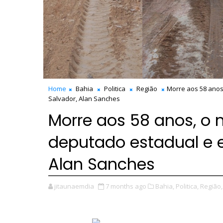
Home
Bahia
Politica
Região
Morre aos 58 anos
Salvador, Alan Sanches
Morre aos 58 anos, o 
deputado estadual e e
Alan Sanches
jitaunaemdia
7 months ago
Bahia,
Politica,
Região,