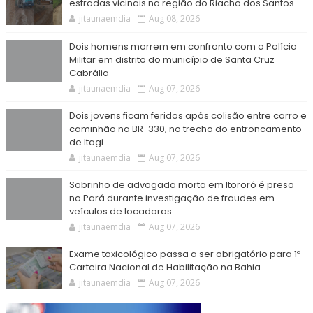
estradas vicinais na região do Riacho dos Santos
jitaunaemdia
Aug 08, 2026
Dois homens morrem em confronto com a Polícia
Militar em distrito do município de Santa Cruz
Cabrália
jitaunaemdia
Aug 07, 2026
Dois jovens ficam feridos após colisão entre carro e
caminhão na BR-330, no trecho do entroncamento
de Itagi
jitaunaemdia
Aug 07, 2026
Sobrinho de advogada morta em Itororó é preso
no Pará durante investigação de fraudes em
veículos de locadoras
jitaunaemdia
Aug 07, 2026
Exame toxicológico passa a ser obrigatório para 1ª
Carteira Nacional de Habilitação na Bahia
jitaunaemdia
Aug 07, 2026