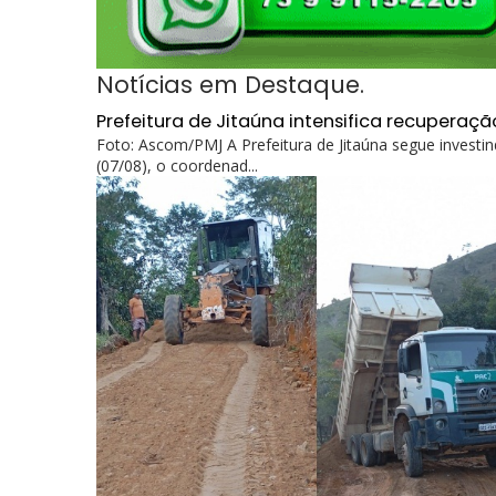
Notícias em Destaque.
Prefeitura de Jitaúna intensifica recuperaçã
Foto: Ascom/PMJ A Prefeitura de Jitaúna segue investind
(07/08), o coordenad...