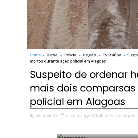
Home
Bahia
Policia
Região
TV Jitaúna
Suspe
mortos durante ação policial em Alagoas
Suspeito de ordenar h
mais dois comparsas
policial em Alagoas
jitaunaemdia
6 months ago
Bahia,
Policia,
Região,