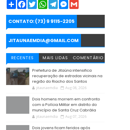
S
F
T
W
T
M
G
h
a
w
h
e
e
m
a
c
i
a
l
s
a
r
e
t
t
e
s
i
e
b
t
s
g
e
l
CONTATO: (73) 9 9115-2205
o
e
A
r
n
o
r
p
a
g
k
p
m
e
r
JITAUNAEMDIA@GMAIL.COM
RECENTES
MAIS LIDAS
COMENTÁRIO
Prefeitura de Jitaúna intensifica
recuperação de estradas vicinais na
região do Riacho dos Santos
jitaunaemdia
Aug 08, 2026
Dois homens morrem em confronto
com a Polícia Militar em distrito do
município de Santa Cruz Cabrália
jitaunaemdia
Aug 07, 2026
Dois jovens ficam feridos após