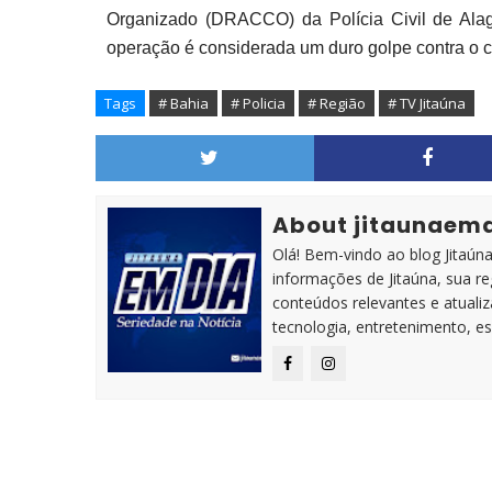
Organizado (DRACCO) da Polícia Civil de Alag
operação é considerada um duro golpe contra o c
Tags
# Bahia
# Policia
# Região
# TV Jitaúna
About jitaunaem
Olá! Bem-vindo ao blog Jitaúna 
informações de Jitaúna, sua r
conteúdos relevantes e atuali
tecnologia, entretenimento, es