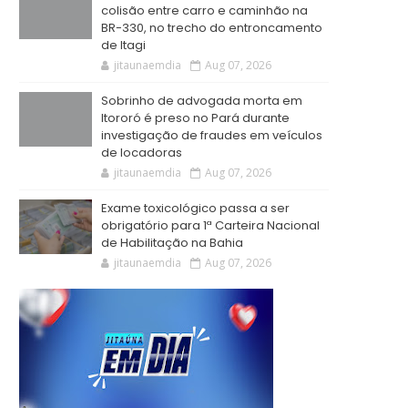
colisão entre carro e caminhão na
BR-330, no trecho do entroncamento
de Itagi
jitaunaemdia
Aug 07, 2026
Sobrinho de advogada morta em
Itororó é preso no Pará durante
investigação de fraudes em veículos
de locadoras
jitaunaemdia
Aug 07, 2026
Exame toxicológico passa a ser
obrigatório para 1ª Carteira Nacional
de Habilitação na Bahia
jitaunaemdia
Aug 07, 2026