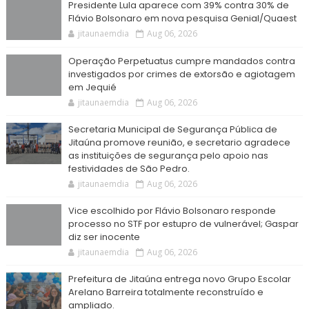
Presidente Lula aparece com 39% contra 30% de
Flávio Bolsonaro em nova pesquisa Genial/Quaest
jitaunaemdia
Aug 06, 2026
Operação Perpetuatus cumpre mandados contra
investigados por crimes de extorsão e agiotagem
em Jequié
jitaunaemdia
Aug 06, 2026
Secretaria Municipal de Segurança Pública de
Jitaúna promove reunião, e secretario agradece
as instituições de segurança pelo apoio nas
festividades de São Pedro.
jitaunaemdia
Aug 06, 2026
Vice escolhido por Flávio Bolsonaro responde
processo no STF por estupro de vulnerável; Gaspar
diz ser inocente
jitaunaemdia
Aug 06, 2026
Prefeitura de Jitaúna entrega novo Grupo Escolar
Arelano Barreira totalmente reconstruído e
ampliado.