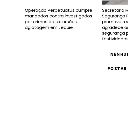
Operação Perpetuatus cumpre
Secretaria 
mandados contra investigados
Segurança P
por crimes de extorsão e
promove reu
agiotagem em Jequié
agradece as
segurança p
festividade
NENHU
POSTAR