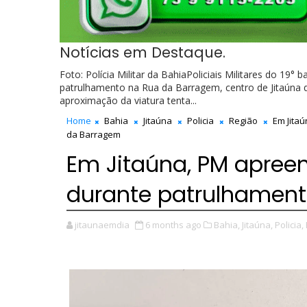
Notícias em Destaque.
Foto: Polícia Militar da BahiaPoliciais Militares do 19°
patrulhamento na Rua da Barragem, centro de Jitaúna
aproximação da viatura tenta...
Home
Bahia
Jitaúna
Policia
Região
Em Jitaú
da Barragem
Em Jitaúna, PM apreen
durante patrulhamen
jitaunaemdia
6 months ago
Bahia,
Jitaúna,
Policia,