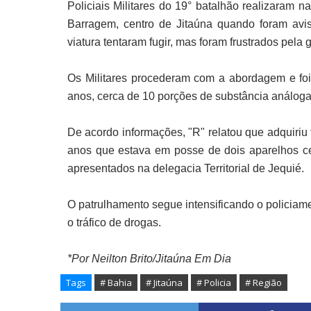
Policiais Militares do 19° batalhão realizaram 
Barragem, centro de Jitaúna quando foram av
viatura tentaram fugir, mas foram frustrados pela
Os Militares procederam com a abordagem e foi
anos, cerca de 10 porções de substância análog
De acordo informações, "R" relatou que adquiriu t
anos que estava em posse de dois aparelhos cel
apresentados na delegacia Territorial de Jequié.
O patrulhamento segue intensificando o policiam
o tráfico de drogas.
*Por Neilton Brito/Jitaúna Em Dia
Tags
# Bahia
# Jitaúna
# Policia
# Região