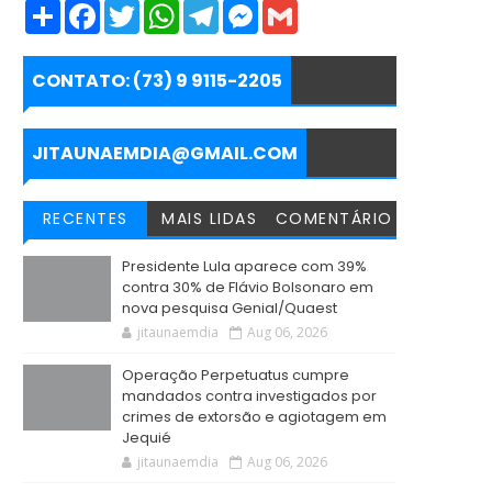
S
F
T
W
T
M
G
h
a
w
h
e
e
m
a
c
i
a
l
s
a
r
e
t
t
e
s
i
e
b
t
s
g
e
l
CONTATO: (73) 9 9115-2205
o
e
A
r
n
o
r
p
a
g
k
p
m
e
r
JITAUNAEMDIA@GMAIL.COM
RECENTES
MAIS LIDAS
COMENTÁRIO
Presidente Lula aparece com 39%
contra 30% de Flávio Bolsonaro em
nova pesquisa Genial/Quaest
jitaunaemdia
Aug 06, 2026
Operação Perpetuatus cumpre
mandados contra investigados por
crimes de extorsão e agiotagem em
Jequié
jitaunaemdia
Aug 06, 2026