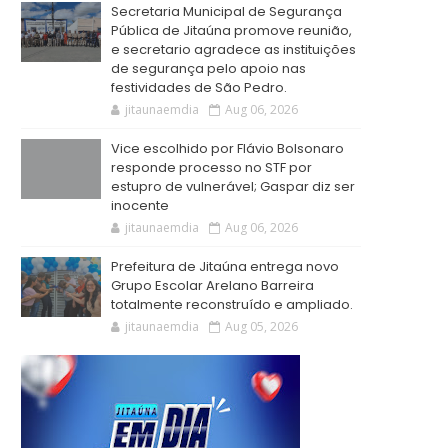
Secretaria Municipal de Segurança
Pública de Jitaúna promove reunião,
e secretario agradece as instituições
de segurança pelo apoio nas
festividades de São Pedro.
jitaunaemdia
Aug 06, 2026
Vice escolhido por Flávio Bolsonaro
responde processo no STF por
estupro de vulnerável; Gaspar diz ser
inocente
jitaunaemdia
Aug 06, 2026
Prefeitura de Jitaúna entrega novo
Grupo Escolar Arelano Barreira
totalmente reconstruído e ampliado.
jitaunaemdia
Aug 05, 2026