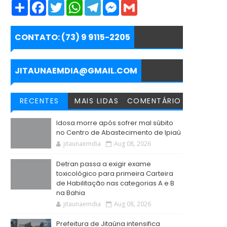
S
F
T
W
T
M
G
h
a
w
h
e
e
m
a
c
i
a
l
s
a
r
e
t
t
e
s
i
e
b
t
s
g
e
l
CONTATO: (73) 9 9115-2205
o
e
A
r
n
o
r
p
a
g
k
p
m
e
r
JITAUNAEMDIA@GMAIL.COM
RECENTES
MAIS LIDAS
COMENTÁRIO
Idosa morre após sofrer mal súbito
no Centro de Abastecimento de Ipiaú
jitaunaemdia
Aug 08, 2026
Detran passa a exigir exame
toxicológico para primeira Carteira
de Habilitação nas categorias A e B
na Bahia
jitaunaemdia
Aug 08, 2026
Prefeitura de Jitaúna intensifica