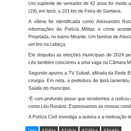
Um suplente de vereador de 42 anos foi morto a 
(19), em Ipirá, a 101 km de Feira de Santana.
A vítima foi identificada como Alexsandro R
informações da Polícia Militar, o crime acon
Projetada, no bairro Mirante. Um familiar de Alex
um tiro na cabeça.
Ele disputou as eleições municipais de 2024 pel
Léo também concorreu a uma vaga na Câmara Mu
Segundo apurou a TV Subaé, afiliada da Rede B
cirurgia. Em nota, a prefeitura de Ipirá lament
Saúde do município.
“É com profundo pesar que recebemos a notícia 
como Léo Rosário. Expressamos as nossas condolê
A Polícia Civil investiga a autoria e a motivação d
Tags
# Bahia
# Policia
# Politica
# Região