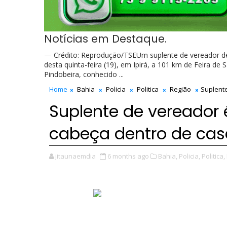
Notícias em Destaque.
— Crédito: Reprodução/TSEUm suplente de vereador de 
desta quinta-feira (19), em Ipirá, a 101 km de Feira de
Pindobeira, conhecido ...
Home
Bahia
Policia
Politica
Região
Suplente
Suplente de vereador 
cabeça dentro de cas
jitaunaemdia
6 months ago
Bahia,
Policia,
Politica,