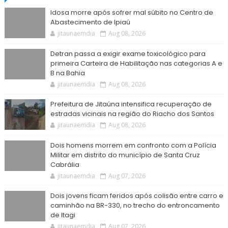
Idosa morre após sofrer mal súbito no Centro de
Abastecimento de Ipiaú
jitaunaemdia
Aug 08, 2026
Detran passa a exigir exame toxicológico para
primeira Carteira de Habilitação nas categorias A e
B na Bahia
jitaunaemdia
Aug 08, 2026
Prefeitura de Jitaúna intensifica recuperação de
estradas vicinais na região do Riacho dos Santos
jitaunaemdia
Aug 08, 2026
Dois homens morrem em confronto com a Polícia
Militar em distrito do município de Santa Cruz
Cabrália
jitaunaemdia
Aug 07, 2026
Dois jovens ficam feridos após colisão entre carro e
caminhão na BR-330, no trecho do entroncamento
de Itagi
jitaunaemdia
Aug 07, 2026