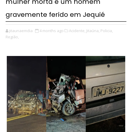
mulher morta e um homem
gravemente ferido em Jequié
jitaunaemdia
4 months ago
Acidente,
Jitaúna,
Policia,
Região,