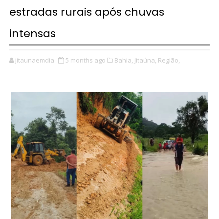
estradas rurais após chuvas
intensas
jitaunaemdia
5 months ago
Bahia,
Jitaúna,
Região,