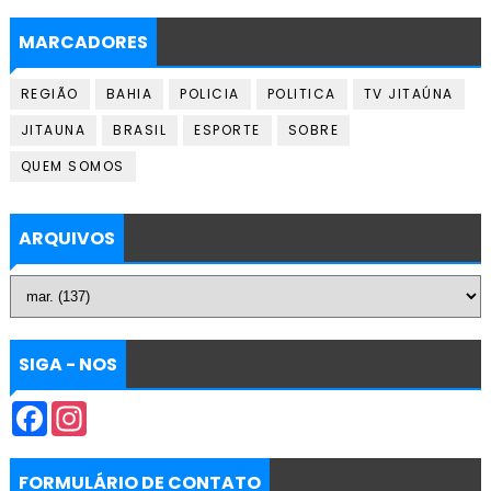
MARCADORES
REGIÃO
BAHIA
POLICIA
POLITICA
TV JITAÚNA
JITAUNA
BRASIL
ESPORTE
SOBRE
QUEM SOMOS
ARQUIVOS
SIGA - NOS
F
I
a
n
c
s
e
t
b
a
FORMULÁRIO DE CONTATO