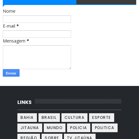
o
g
o
r
Nome
k
a
m
E-mail
*
Mensagem
*
LINKS
BAHIA
BRASIL
CULTURA
ESPORTE
JITAUNA
MUNDO
POLICIA
POLITICA
REGIÃO
SOBRE
TV JITAÚNA