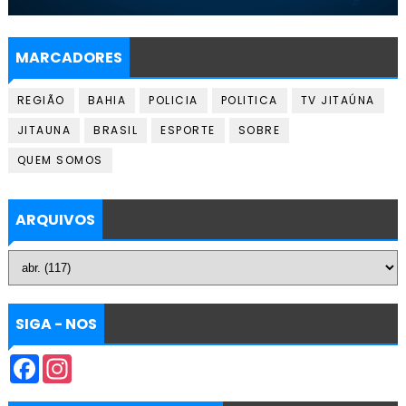
MARCADORES
REGIÃO
BAHIA
POLICIA
POLITICA
TV JITAÚNA
JITAUNA
BRASIL
ESPORTE
SOBRE
QUEM SOMOS
ARQUIVOS
SIGA - NOS
F
I
a
n
c
s
e
t