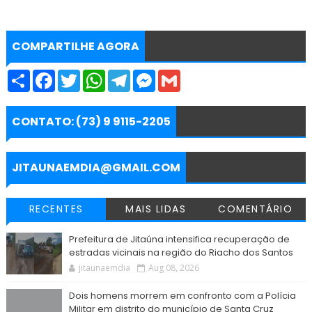
COMPARTILHE AGORA
S
F
T
W
T
M
G
h
a
w
h
e
e
m
a
c
i
a
l
s
a
r
e
t
t
e
s
i
e
b
t
s
g
e
l
CONTATO: (73) 9 9115-2205
o
e
A
r
n
o
r
p
a
g
k
p
m
e
r
JITAUNAEMDIA@GMAIL.COM
RECENTES
MAIS LIDAS
COMENTÁRIO
Prefeitura de Jitaúna intensifica recuperação de
estradas vicinais na região do Riacho dos Santos
jitaunaemdia
Aug 08, 2026
Dois homens morrem em confronto com a Polícia
Militar em distrito do município de Santa Cruz