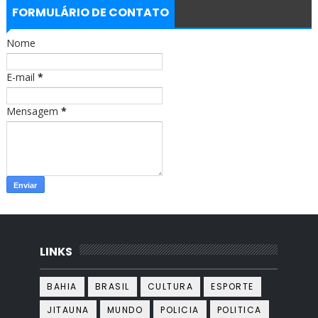
b
a
FORMULÁRIO DE CONTATO
o
g
o
r
Nome
k
a
m
E-mail
*
Mensagem
*
LINKS
BAHIA
BRASIL
CULTURA
ESPORTE
JITAUNA
MUNDO
POLICIA
POLITICA