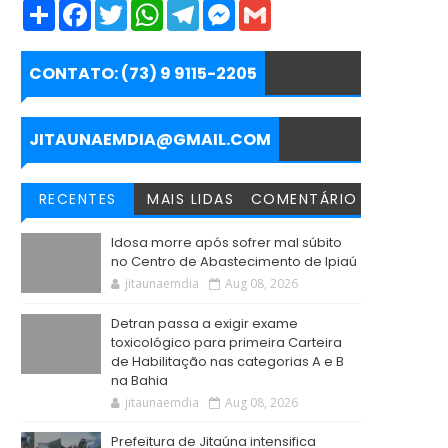
S
F
T
W
T
M
G
h
a
w
h
e
e
m
a
c
i
a
l
s
a
r
e
t
t
e
s
i
e
b
t
s
g
e
l
CONTATO: (73) 9 9115-2205
o
e
A
r
n
o
r
p
a
g
k
p
m
e
r
JITAUNAEMDIA@GMAIL.COM
RECENTES
MAIS LIDAS
COMENTÁRIO
Idosa morre após sofrer mal súbito
no Centro de Abastecimento de Ipiaú
jitaunaemdia
Aug 08, 2026
Detran passa a exigir exame
toxicológico para primeira Carteira
de Habilitação nas categorias A e B
na Bahia
jitaunaemdia
Aug 08, 2026
Prefeitura de Jitaúna intensifica