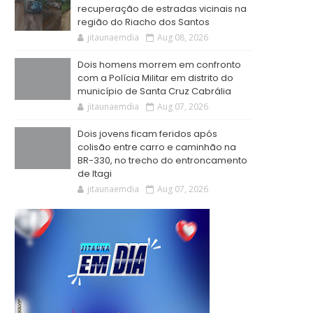
recuperação de estradas vicinais na
região do Riacho dos Santos
jitaunaemdia
Aug 08, 2026
Dois homens morrem em confronto
com a Polícia Militar em distrito do
município de Santa Cruz Cabrália
jitaunaemdia
Aug 07, 2026
Dois jovens ficam feridos após
colisão entre carro e caminhão na
BR-330, no trecho do entroncamento
de Itagi
jitaunaemdia
Aug 07, 2026