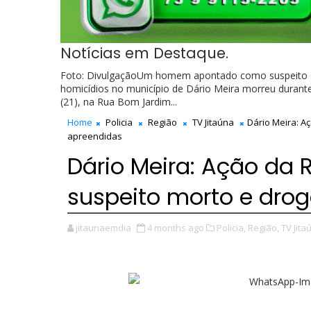
Notícias em Destaque.
Foto: DivulgaçãoUm homem apontado como suspeito de
homicídios no município de Dário Meira morreu durante 
(21), na Rua Bom Jardim...
Home
Policia
Região
TV Jitaúna
Dário Meira: A
apreendidas
Dário Meira: Ação da
suspeito morto e dro
jitaunaemdia
4 months ago
Policia,
Região,
TV Jita