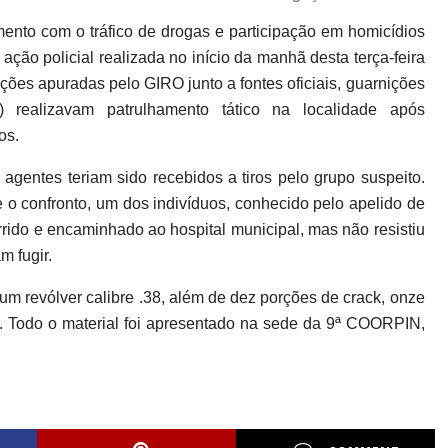
to com o tráfico de drogas e participação em homicídios
ção policial realizada no início da manhã desta terça-feira
ões apuradas pelo GIRO junto a fontes oficiais, guarnições
realizavam patrulhamento tático na localidade após
os.
 agentes teriam sido recebidos a tiros pelo grupo suspeito.
e o confronto, um dos indivíduos, conhecido pelo apelido de
orrido e encaminhado ao hospital municipal, mas não resistiu
m fugir.
um revólver calibre .38, além de dez porções de crack, onze
. Todo o material foi apresentado na sede da 9ª COORPIN,