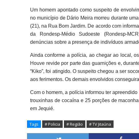
Um homem apontado como suspeito de envolvimen
no município de Dário Meira morreu durante uma a
(21), na Rua Bom Jardim. De acordo com informaç
da Rondesp-Médio Sudoeste (Rondesp-MCR) 
denúncias sobre a presença de indivíduos armad
Ainda conforme a polícia, ao chegar ao local, os
Houve revide por parte das guarnições e, durant
“Kiko”, foi atingido. O suspeito chegou a ser soc
aos ferimentos. Os demais envolvidos conseguira
Com o homem, a polícia informou ter apreendido 
trouxinhas de cocaína e 25 porções de maconha
em Jequié.
Tags
# Policia
# Região
# TV Jitaúna