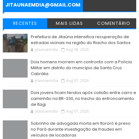
r
JITAUNAEMDIA@GMAIL.COM
RECENTES
MAIS LIDAS
COMENTÁRIO
Prefeitura de Jitaúna intensifica recuperação de
estradas vicinais na região do Riacho dos Santos
jitaunaemdia
Aug 08, 2026
Dois homens morrem em confronto com a Polícia
Militar em distrito do município de Santa Cruz
Cabrália
jitaunaemdia
Aug 07, 2026
Dois jovens ficam feridos após colisão entre carro e
caminhão na BR-330, no trecho do entroncamento
de Itagi
jitaunaemdia
Aug 07, 2026
Sobrinho de advogada morta em Itororó é preso
no Pará durante investigação de fraudes em
veículos de locadoras