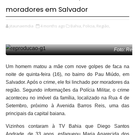
moradores em Salvador
jitaunaemdia
4 months ago
Bahia,
Policia,
Região,
Foto: Re
Um homem matou a mãe com nove golpes de faca na
noite de quinta-feira (16), no bairro do Pau Miúdo, em
Salvador. Após o crime, ele foi linchado por moradores da
região. Segundo informações da Polícia Militar, o crime
aconteceu no imóvel da família, localizado na Rua 4 de
Setembro, próximo à Avenida Barros Reis, uma das
principais da capital baiana.
Vizinhos contaram à TV Bahia que Diego Santos
Andrade, de 33 anos, esfaqueou Maria Aparecida dos