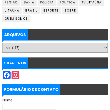
REGIÃO
BAHIA
POLICIA
POLITICA
TV JITAÚNA
JITAUNA
BRASIL
ESPORTE
SOBRE
QUEM SOMOS
ARQUIVOS
SIGA - NOS
F
I
a
n
c
s
e
t
b
a
FORMULÁRIO DE CONTATO
o
g
o
r
Nome
k
a
m