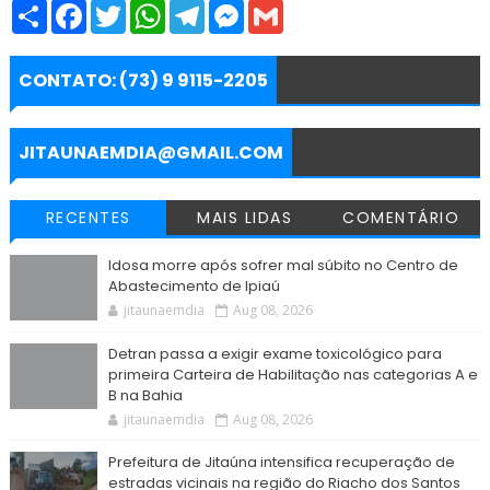
S
F
T
W
T
M
G
h
a
w
h
e
e
m
a
c
i
a
l
s
a
r
e
t
t
e
s
i
e
b
t
s
g
e
l
CONTATO: (73) 9 9115-2205
o
e
A
r
n
o
r
p
a
g
k
p
m
e
r
JITAUNAEMDIA@GMAIL.COM
RECENTES
MAIS LIDAS
COMENTÁRIO
Idosa morre após sofrer mal súbito no Centro de
Abastecimento de Ipiaú
jitaunaemdia
Aug 08, 2026
Detran passa a exigir exame toxicológico para
primeira Carteira de Habilitação nas categorias A e
B na Bahia
jitaunaemdia
Aug 08, 2026
Prefeitura de Jitaúna intensifica recuperação de
estradas vicinais na região do Riacho dos Santos