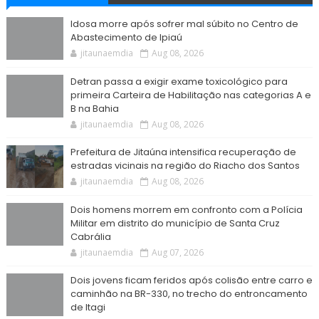
Idosa morre após sofrer mal súbito no Centro de
Abastecimento de Ipiaú
jitaunaemdia
Aug 08, 2026
Detran passa a exigir exame toxicológico para
primeira Carteira de Habilitação nas categorias A e
B na Bahia
jitaunaemdia
Aug 08, 2026
Prefeitura de Jitaúna intensifica recuperação de
estradas vicinais na região do Riacho dos Santos
jitaunaemdia
Aug 08, 2026
Dois homens morrem em confronto com a Polícia
Militar em distrito do município de Santa Cruz
Cabrália
jitaunaemdia
Aug 07, 2026
Dois jovens ficam feridos após colisão entre carro e
caminhão na BR-330, no trecho do entroncamento
de Itagi