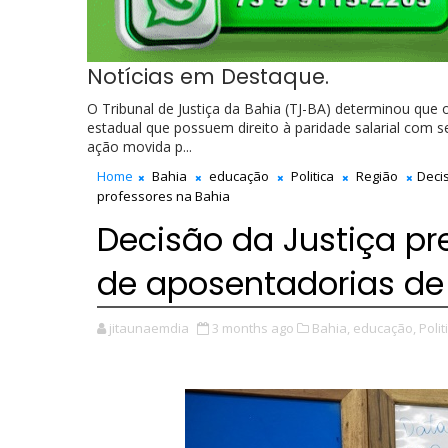
Notícias em Destaque.
O Tribunal de Justiça da Bahia (TJ-BA) determinou que
estadual que possuem direito à paridade salarial com s
ação movida p...
Home
Bahia
educação
Politica
Região
Deci
professores na Bahia
Decisão da Justiça p
de aposentadorias de
jitaunaemdia
3 months ago
Bahia,
educação,
Polit