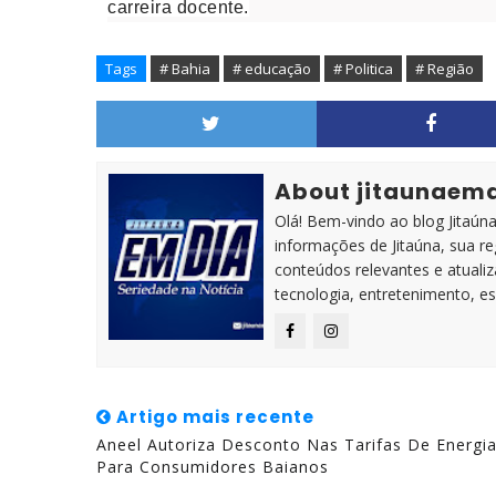
carreira docente.
Tags
# Bahia
# educação
# Politica
# Região
About jitaunaem
Olá! Bem-vindo ao blog Jitaúna 
informações de Jitaúna, sua r
conteúdos relevantes e atuali
tecnologia, entretenimento, es
Artigo mais recente
Aneel Autoriza Desconto Nas Tarifas De Energi
Para Consumidores Baianos