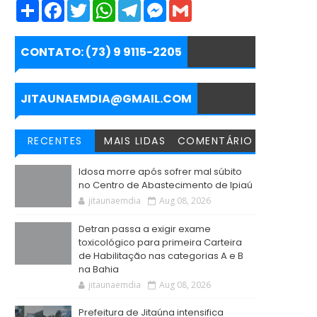
S
F
T
W
T
M
G
h
a
w
h
e
e
m
a
c
i
a
l
s
a
r
e
t
t
e
s
i
e
b
t
s
g
e
l
CONTATO: (73) 9 9115-2205
o
e
A
r
n
o
r
p
a
g
k
p
m
e
r
JITAUNAEMDIA@GMAIL.COM
RECENTES
MAIS LIDAS
COMENTÁRIO
Idosa morre após sofrer mal súbito
no Centro de Abastecimento de Ipiaú
jitaunaemdia
Aug 08, 2026
Detran passa a exigir exame
toxicológico para primeira Carteira
de Habilitação nas categorias A e B
na Bahia
jitaunaemdia
Aug 08, 2026
Prefeitura de Jitaúna intensifica