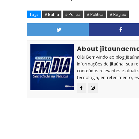
Tags
# Bahia
# Policia
# Politica
# Região
About jitaunaem
Olá! Bem-vindo ao blog Jitaúna 
informações de Jitaúna, sua r
conteúdos relevantes e atuali
tecnologia, entretenimento, es