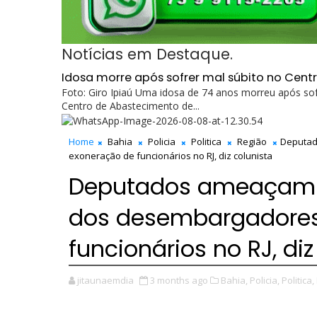
Notícias em Destaque.
Idosa morre após sofrer mal súbito no Cent
Foto: Giro Ipiaú Uma idosa de 74 anos morreu após sof
Centro de Abastecimento de...
Home
Bahia
Policia
Politica
Região
Deputad
exoneração de funcionários no RJ, diz colunista
Deputados ameaçam d
dos desembargadores
funcionários no RJ, diz
jitaunaemdia
3 months ago
Bahia,
Policia,
Politica,