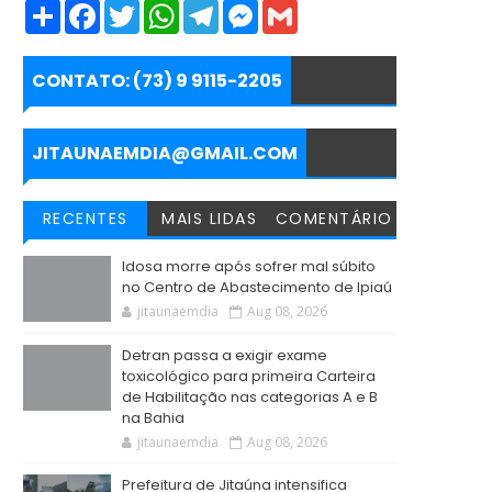
S
F
T
W
T
M
G
h
a
w
h
e
e
m
a
c
i
a
l
s
a
r
e
t
t
e
s
i
e
b
t
s
g
e
l
CONTATO: (73) 9 9115-2205
o
e
A
r
n
o
r
p
a
g
k
p
m
e
r
JITAUNAEMDIA@GMAIL.COM
RECENTES
MAIS LIDAS
COMENTÁRIO
Idosa morre após sofrer mal súbito
no Centro de Abastecimento de Ipiaú
jitaunaemdia
Aug 08, 2026
Detran passa a exigir exame
toxicológico para primeira Carteira
de Habilitação nas categorias A e B
na Bahia
jitaunaemdia
Aug 08, 2026
Prefeitura de Jitaúna intensifica