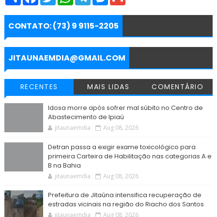
h
a
w
h
e
e
m
a
c
i
a
l
s
a
r
e
t
t
e
s
i
e
b
t
s
g
e
l
CONTATO: (73) 9 9115-2205
o
e
A
r
n
o
r
p
a
g
k
p
m
e
r
JITAUNAEMDIA@GMAIL.COM
RECENTES
MAIS LIDAS
COMENTÁRIO
Idosa morre após sofrer mal súbito no Centro de
Abastecimento de Ipiaú
jitaunaemdia
Aug 08, 2026
Detran passa a exigir exame toxicológico para
primeira Carteira de Habilitação nas categorias A e
B na Bahia
jitaunaemdia
Aug 08, 2026
Prefeitura de Jitaúna intensifica recuperação de
estradas vicinais na região do Riacho dos Santos
jitaunaemdia
Aug 08, 2026