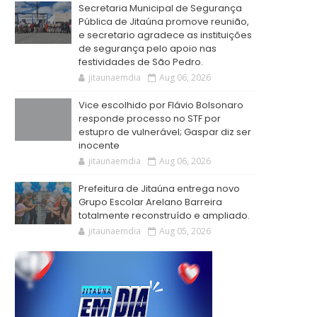
Secretaria Municipal de Segurança
Pública de Jitaúna promove reunião,
e secretario agradece as instituições
de segurança pelo apoio nas
festividades de São Pedro.
jitaunaemdia
Aug 06, 2026
Vice escolhido por Flávio Bolsonaro
responde processo no STF por
estupro de vulnerável; Gaspar diz ser
inocente
jitaunaemdia
Aug 06, 2026
Prefeitura de Jitaúna entrega novo
Grupo Escolar Arelano Barreira
totalmente reconstruído e ampliado.
jitaunaemdia
Aug 05, 2026