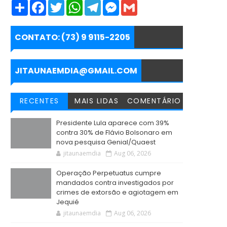
S
F
T
W
T
M
G
h
a
w
h
e
e
m
a
c
i
a
l
s
a
r
e
t
t
e
s
i
e
b
t
s
g
e
l
CONTATO: (73) 9 9115-2205
o
e
A
r
n
o
r
p
a
g
k
p
m
e
r
JITAUNAEMDIA@GMAIL.COM
RECENTES
MAIS LIDAS
COMENTÁRIO
Presidente Lula aparece com 39%
contra 30% de Flávio Bolsonaro em
nova pesquisa Genial/Quaest
jitaunaemdia
Aug 06, 2026
Operação Perpetuatus cumpre
mandados contra investigados por
crimes de extorsão e agiotagem em
Jequié
jitaunaemdia
Aug 06, 2026