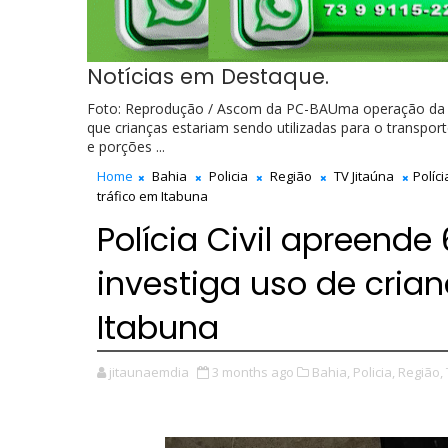
Notícias em Destaque.
Foto: Reprodução / Ascom da PC-BAUma operação da Polí
que crianças estariam sendo utilizadas para o transpor
e porções ...
Home
Bahia
Policia
Região
TV Jitaúna
Políc
tráfico em Itabuna
Polícia Civil apreende
investiga uso de crian
Itabuna
jitaunaemdia
3 months ago
Bahia,
Policia,
Região,