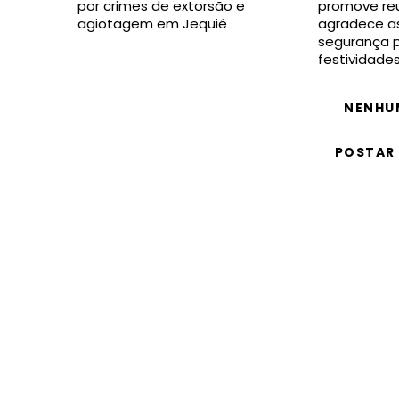
por crimes de extorsão e
promove reu
agiotagem em Jequié
agradece as
segurança p
festividade
NENHU
POSTAR