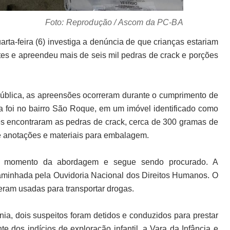
Foto: Reprodução / Ascom da PC-BA
rta-feira (6) investiga a denúncia de que crianças estariam 
tes e apreendeu mais de seis mil pedras de crack e porções 
blica, as apreensões ocorreram durante o cumprimento de 
 foi no bairro São Roque, em um imóvel identificado como 
tes encontraram as pedras de crack, cerca de 300 gramas de 
e anotações e materiais para embalagem.
 no momento da abordagem e segue sendo procurado. A 
aminhada pela Ouvidoria Nacional dos Direitos Humanos. O 
eram usadas para transportar drogas.
ia, dois suspeitos foram detidos e conduzidos para prestar 
 dos indícios de exploração infantil, a Vara da Infância e 