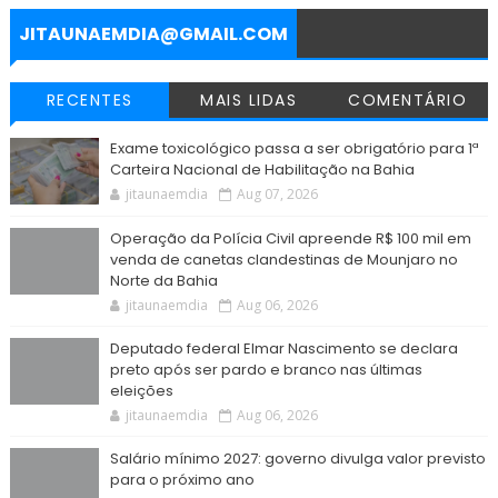
k
p
m
e
r
JITAUNAEMDIA@GMAIL.COM
RECENTES
MAIS LIDAS
COMENTÁRIO
Exame toxicológico passa a ser obrigatório para 1ª
Carteira Nacional de Habilitação na Bahia
jitaunaemdia
Aug 07, 2026
Operação da Polícia Civil apreende R$ 100 mil em
venda de canetas clandestinas de Mounjaro no
Norte da Bahia
jitaunaemdia
Aug 06, 2026
Deputado federal Elmar Nascimento se declara
preto após ser pardo e branco nas últimas
eleições
jitaunaemdia
Aug 06, 2026
Salário mínimo 2027: governo divulga valor previsto
para o próximo ano