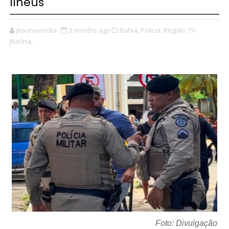
Ilhéus
jitaunaemdia
3 months ago
Bahia,
Policia,
Região,
TV
Jitaúna,
Foto: Divulgação