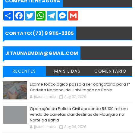
COMPARTILHE AGORA
S
F
T
W
T
M
G
h
a
w
h
e
e
m
a
c
i
a
l
s
a
r
e
t
t
e
s
i
e
b
t
s
g
e
l
CONTATO: (73) 9 9115-2205
o
e
A
r
n
o
r
p
a
g
k
p
m
e
r
JITAUNAEMDIA@GMAIL.COM
RECENTES
MAIS LIDAS
COMENTÁRIO
Exame toxicológico passa a ser obrigatório para 1ª
Carteira Nacional de Habilitação na Bahia
jitaunaemdia
Aug 07, 2026
Operação da Polícia Civil apreende R$ 100 mil em
venda de canetas clandestinas de Mounjaro no
Norte da Bahia
jitaunaemdia
Aug 06, 2026