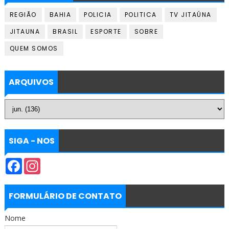
REGIÃO
BAHIA
POLICIA
POLITICA
TV JITAÚNA
JITAUNA
BRASIL
ESPORTE
SOBRE
QUEM SOMOS
ARQUIVOS
SIGA - NOS
F
I
a
n
c
s
e
t
b
a
FORMULÁRIO DE CONTATO
o
g
o
r
Nome
k
a
m