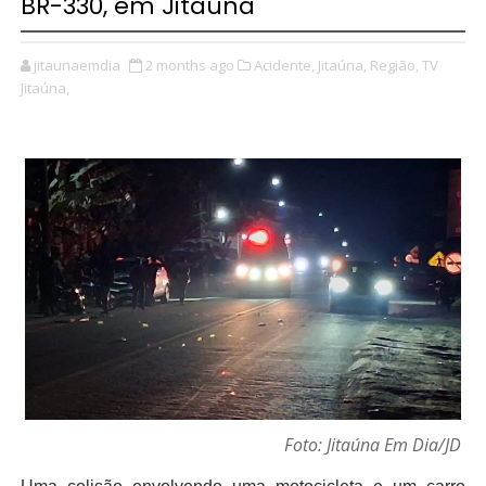
BR-330, em Jitaúna
jitaunaemdia
2 months ago
Acidente,
Jitaúna,
Região,
TV
Jitaúna,
Foto: Jitaúna Em Dia/JD