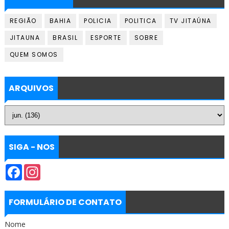
REGIÃO
BAHIA
POLICIA
POLITICA
TV JITAÚNA
JITAUNA
BRASIL
ESPORTE
SOBRE
QUEM SOMOS
ARQUIVOS
SIGA - NOS
F
I
a
n
c
s
e
t
b
a
FORMULÁRIO DE CONTATO
o
g
o
r
Nome
k
a