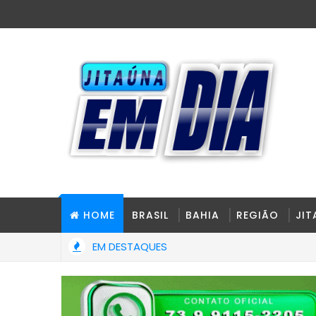
HOME
BRASIL
BAHIA
REGIÃO
JI
EM DESTAQUES
Dois jovens ficam feridos após colisão entre carro e caminh