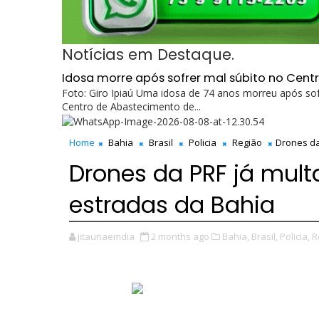
Notícias em Destaque.
Idosa morre após sofrer mal súbito no Cent
Foto: Giro Ipiaú Uma idosa de 74 anos morreu após sof
Centro de Abastecimento de...
Home
Bahia
Brasil
Policia
Região
Drones da
Drones da PRF já mul
estradas da Bahia
jitaunaemdia
2 months ago
Bahia,
Brasil,
Policia,
R