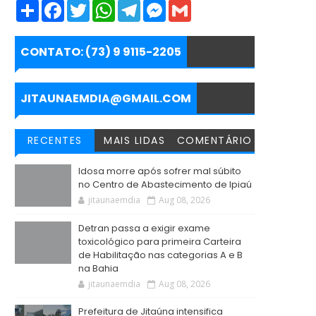
S
F
T
W
T
M
G
h
a
w
h
e
e
m
a
c
i
a
l
s
a
r
e
t
t
e
s
i
e
b
t
s
g
e
l
CONTATO: (73) 9 9115-2205
o
e
A
r
n
o
r
p
a
g
k
p
m
e
r
JITAUNAEMDIA@GMAIL.COM
RECENTES
MAIS LIDAS
COMENTÁRIO
Idosa morre após sofrer mal súbito
no Centro de Abastecimento de Ipiaú
jitaunaemdia
Aug 08, 2026
Detran passa a exigir exame
toxicológico para primeira Carteira
de Habilitação nas categorias A e B
na Bahia
jitaunaemdia
Aug 08, 2026
Prefeitura de Jitaúna intensifica