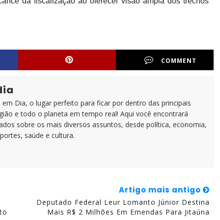
nce da fiscalização ao oferecer visão ampla dos trechos
COMMENT
dia
em Dia, o lugar perfeito para ficar por dentro das principais
egião e todo o planeta em tempo real! Aqui você encontrará
zados sobre os mais diversos assuntos, desde política, economia,
portes, saúde e cultura.
Artigo mais antigo
Deputado Federal Leur Lomanto Júnior Destina
to
Mais R$ 2 Milhões Em Emendas Para Jitaúna