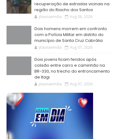
recuperação de estradas vicinais na
região do Riacho dos Santos
jitaunaemdia
Aug 08, 2026
Dois homens morrem em confronto
com a Polícia Militar em distrito do
município de Santa Cruz Cabrália
jitaunaemdia
Aug 07, 2026
Dois jovens ficam feridos após
colisão entre carro e caminhão na
BR-330, no trecho do entroncamento
de Itagi
jitaunaemdia
Aug 07, 2026