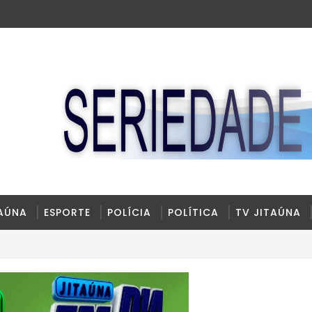
TAÚNA
ESPORTE
POLÍCIA
POLÍTICA
TV JITAÚNA
ão na BR-330, no trecho do entroncamento de Itagi