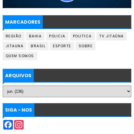
MARCADORES
REGIÃO
BAHIA
POLICIA
POLITICA
TV JITAÚNA
JITAUNA
BRASIL
ESPORTE
SOBRE
QUEM SOMOS
ARQUIVOS
SIGA - NOS
F
I
a
n
c
s