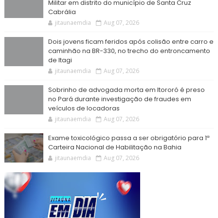
Militar em distrito do município de Santa Cruz
Cabrália
jitaunaemdia
Aug 07, 2026
Dois jovens ficam feridos após colisão entre carro e
caminhão na BR-330, no trecho do entroncamento
de Itagi
jitaunaemdia
Aug 07, 2026
Sobrinho de advogada morta em Itororó é preso
no Pará durante investigação de fraudes em
veículos de locadoras
jitaunaemdia
Aug 07, 2026
Exame toxicológico passa a ser obrigatório para 1ª
Carteira Nacional de Habilitação na Bahia
jitaunaemdia
Aug 07, 2026