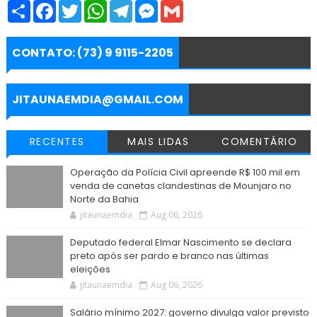
S
F
T
W
T
M
G
h
a
w
h
e
e
m
a
c
i
a
l
s
a
r
e
t
t
e
s
i
e
b
t
s
g
e
l
CONTATO: (73) 9 9115-2205
o
e
A
r
n
o
r
p
a
g
k
p
m
e
r
JITAUNAEMDIA@GMAIL.COM
RECENTES
MAIS LIDAS
COMENTÁRIO
Operação da Polícia Civil apreende R$ 100 mil em
venda de canetas clandestinas de Mounjaro no
Norte da Bahia
jitaunaemdia
Aug 06, 2026
Deputado federal Elmar Nascimento se declara
preto após ser pardo e branco nas últimas
eleições
jitaunaemdia
Aug 06, 2026
Salário mínimo 2027: governo divulga valor previsto