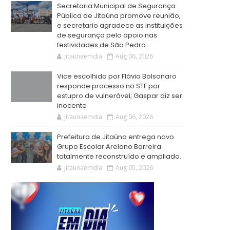
Secretaria Municipal de Segurança
Pública de Jitaúna promove reunião,
e secretario agradece as instituições
de segurança pelo apoio nas
festividades de São Pedro.
jitaunaemdia
Aug 06, 2026
Vice escolhido por Flávio Bolsonaro
responde processo no STF por
estupro de vulnerável; Gaspar diz ser
inocente
jitaunaemdia
Aug 06, 2026
Prefeitura de Jitaúna entrega novo
Grupo Escolar Arelano Barreira
totalmente reconstruído e ampliado.
jitaunaemdia
Aug 05, 2026