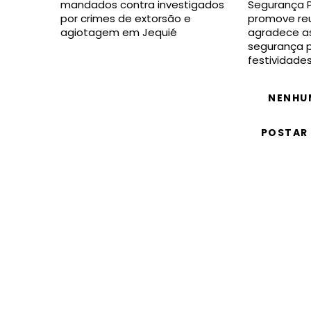
mandados contra investigados
Segurança P
por crimes de extorsão e
promove reu
agiotagem em Jequié
agradece as
segurança p
festividade
NENHU
POSTAR