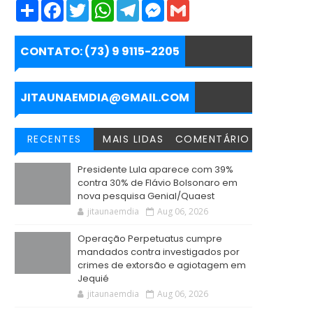
S
F
T
W
T
M
G
h
a
w
h
e
e
m
a
c
i
a
l
s
a
r
e
t
t
e
s
i
e
b
t
s
g
e
l
CONTATO: (73) 9 9115-2205
o
e
A
r
n
o
r
p
a
g
k
p
m
e
r
JITAUNAEMDIA@GMAIL.COM
RECENTES
MAIS LIDAS
COMENTÁRIO
Presidente Lula aparece com 39%
contra 30% de Flávio Bolsonaro em
nova pesquisa Genial/Quaest
jitaunaemdia
Aug 06, 2026
Operação Perpetuatus cumpre
mandados contra investigados por
crimes de extorsão e agiotagem em
Jequié
jitaunaemdia
Aug 06, 2026