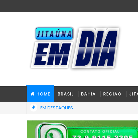
HOME
BRASIL
BAHIA
REGIÃO
JI
EM DESTAQUES
Prefeitura de Jitaúna entrega novo Grupo Escolar Arelano Barr