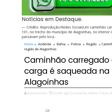
Notícias em Destaque.
— Crédito: Reprodução/Redes SociaisUm caminhão carr
101, no trecho do município de Alagoinhas, no interior
passavam pelo loca...
Home
Acidente
Bahia
Policia
Região
Caminh
região de Alagoinhas
Caminhão carregado 
carga é saqueada na B
Alagoinhas
jitaunaemdia
month ago
Acidente,
Bahia,
Policia,
R