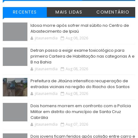
RECENTES
MAIS LIDAS
COMENTÁRIO
Idosa morre após sofrer mal súbito no Centro de
Abastecimento de Ipiaú
jitaunaemdia
Aug 08, 2026
Detran passa a exigir exame toxicológico para
primeira Carteira de Habilitação nas categorias A e
B na Bahia
jitaunaemdia
Aug 08, 2026
Prefeitura de Jitaúna intensifica recuperação de
estradas vicinais na região do Riacho dos Santos
jitaunaemdia
Aug 08, 2026
Dois homens morrem em confronto com a Polícia
Militar em distrito do município de Santa Cruz
Cabrália
jitaunaemdia
Aug 07, 2026
Dois jovens ficam feridos após colisão entre carro e