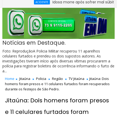
Idosa morre após sofrer mal súbito no Centro
ACIDENTE
Notícias em Destaque.
Foto: ReproduçãoA Policia Militar recuperou 11 aparelhos
celulares furtados e prendeu os dois supostos autores. As
investigações tiveram início após diversas vítimas procurarem a
polícia para registrar boletins de ocorrência informando o furto de
a...
Home
Jitaúna
Policia
Região
TV Jitaúna
Jitaúna: Dois
homens foram presos e 11 celulares furtados foram recuperados
durante os festejos de São Pedro.
Jitaúna: Dois homens foram presos
e 11 celulares furtados foram