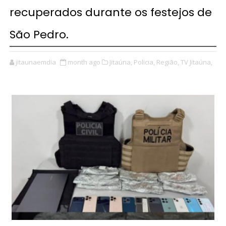
recuperados durante os festejos de
São Pedro.
jitaunaemdia
month ago
Jitaúna,
Policia,
Região,
TV Jitaúna,