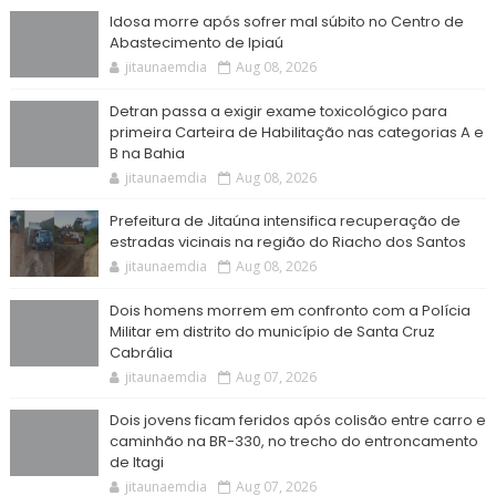
Idosa morre após sofrer mal súbito no Centro de
Abastecimento de Ipiaú
jitaunaemdia
Aug 08, 2026
Detran passa a exigir exame toxicológico para
primeira Carteira de Habilitação nas categorias A e
B na Bahia
jitaunaemdia
Aug 08, 2026
Prefeitura de Jitaúna intensifica recuperação de
estradas vicinais na região do Riacho dos Santos
jitaunaemdia
Aug 08, 2026
Dois homens morrem em confronto com a Polícia
Militar em distrito do município de Santa Cruz
Cabrália
jitaunaemdia
Aug 07, 2026
Dois jovens ficam feridos após colisão entre carro e
caminhão na BR-330, no trecho do entroncamento
de Itagi
jitaunaemdia
Aug 07, 2026