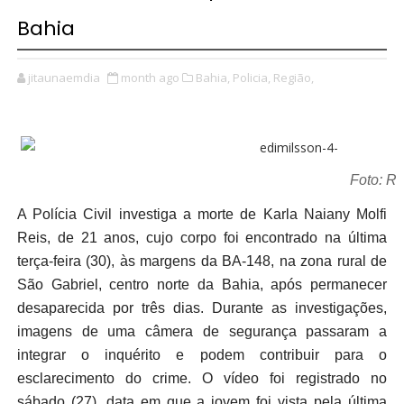
Bahia
jitaunaemdia
month ago
Bahia,
Policia,
Região,
Foto: R
A Polícia Civil investiga a morte de Karla Naiany Molfi
Reis, de 21 anos, cujo corpo foi encontrado na última
terça-feira (30), às margens da BA-148, na zona rural de
São Gabriel, centro norte da Bahia, após permanecer
desaparecida por três dias. Durante as investigações,
imagens de uma câmera de segurança passaram a
integrar o inquérito e podem contribuir para o
esclarecimento do crime. O vídeo foi registrado no
sábado (27), data em que a jovem foi vista pela última