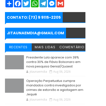
S
F
T
W
T
M
G
h
a
w
h
e
e
m
a
c
i
a
l
s
a
r
e
t
t
e
s
i
e
b
t
s
g
e
l
CONTATO: (73) 9 9115-2205
o
e
A
r
n
o
r
p
a
g
k
p
m
e
r
JITAUNAEMDIA@GMAIL.COM
RECENTES
MAIS LIDAS
COMENTÁRIO
Presidente Lula aparece com 39%
contra 30% de Flávio Bolsonaro em
nova pesquisa Genial/Quaest
jitaunaemdia
Aug 06, 2026
Operação Perpetuatus cumpre
mandados contra investigados por
crimes de extorsão e agiotagem em
Jequié
jitaunaemdia
Aug 06, 2026