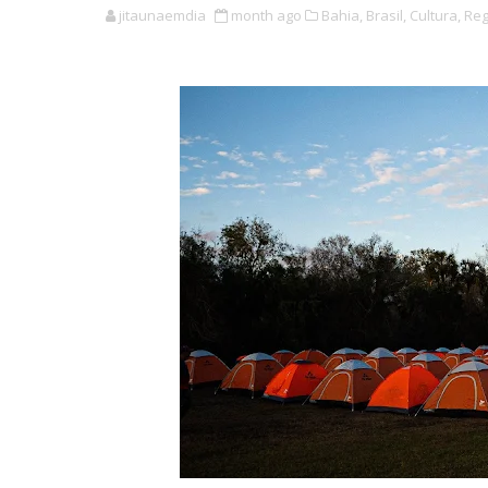
jitaunaemdia
month ago
Bahia,
Brasil,
Cultura,
Reg