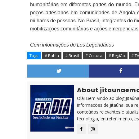
humanitárias em diferentes partes do mundo. Ent
poços artesianos em comunidades de Angola e
milhares de pessoas. No Brasil, integrantes do 
mobilizações comunitárias e ações emergenciais 
Com informações do Los Legendários
Tags
# Bahia
# Brasil
# Cultura
# Região
# TV
About jitaunaem
Olá! Bem-vindo ao blog Jitaúna 
informações de Jitaúna, sua r
conteúdos relevantes e atuali
tecnologia, entretenimento, es