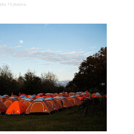
ião,
TV Jitaúna,