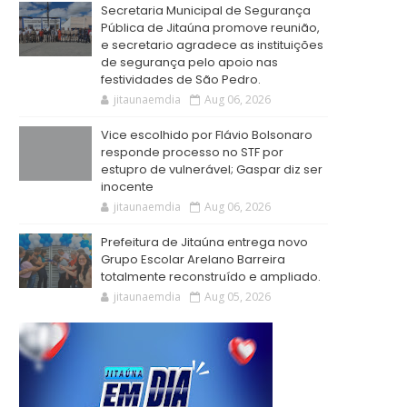
Secretaria Municipal de Segurança
Pública de Jitaúna promove reunião,
e secretario agradece as instituições
de segurança pelo apoio nas
festividades de São Pedro.
jitaunaemdia
Aug 06, 2026
Vice escolhido por Flávio Bolsonaro
responde processo no STF por
estupro de vulnerável; Gaspar diz ser
inocente
jitaunaemdia
Aug 06, 2026
Prefeitura de Jitaúna entrega novo
Grupo Escolar Arelano Barreira
totalmente reconstruído e ampliado.
jitaunaemdia
Aug 05, 2026