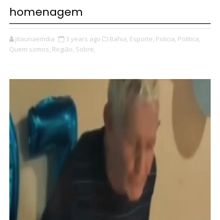
homenagem
jitaunaemdia
3 years ago
Bahia,
Esporte,
Policia,
Politica,
Quem somos,
Região,
Sobre,