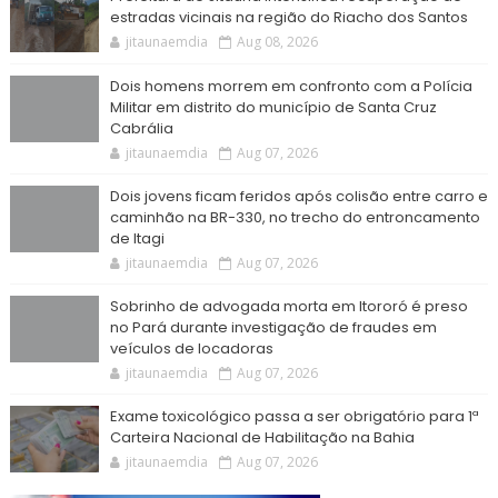
estradas vicinais na região do Riacho dos Santos
jitaunaemdia
Aug 08, 2026
Dois homens morrem em confronto com a Polícia
Militar em distrito do município de Santa Cruz
Cabrália
jitaunaemdia
Aug 07, 2026
Dois jovens ficam feridos após colisão entre carro e
caminhão na BR-330, no trecho do entroncamento
de Itagi
jitaunaemdia
Aug 07, 2026
Sobrinho de advogada morta em Itororó é preso
no Pará durante investigação de fraudes em
veículos de locadoras
jitaunaemdia
Aug 07, 2026
Exame toxicológico passa a ser obrigatório para 1ª
Carteira Nacional de Habilitação na Bahia
jitaunaemdia
Aug 07, 2026