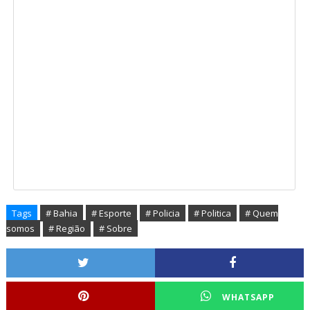
Tags
# Bahia
# Esporte
# Policia
# Politica
# Quem
somos
# Região
# Sobre
WHATSAPP