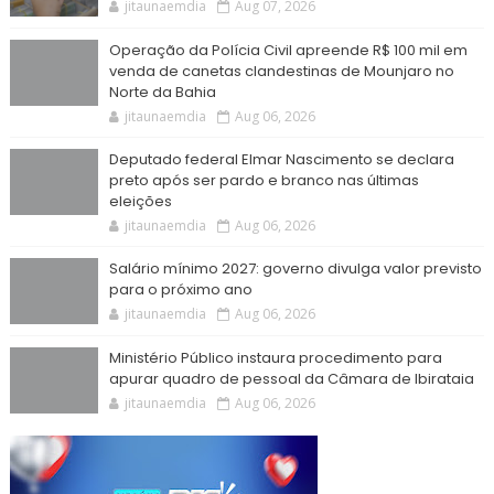
jitaunaemdia
Aug 07, 2026
Operação da Polícia Civil apreende R$ 100 mil em
venda de canetas clandestinas de Mounjaro no
Norte da Bahia
jitaunaemdia
Aug 06, 2026
Deputado federal Elmar Nascimento se declara
preto após ser pardo e branco nas últimas
eleições
jitaunaemdia
Aug 06, 2026
Salário mínimo 2027: governo divulga valor previsto
para o próximo ano
jitaunaemdia
Aug 06, 2026
Ministério Público instaura procedimento para
apurar quadro de pessoal da Câmara de Ibirataia
jitaunaemdia
Aug 06, 2026