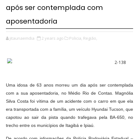
após ser contemplada com
aposentadoria
jitaunaemdia
2 years ago
Policia,
Região,
Uma idosa de 63 anos morreu um dia após ser contemplada
com a sua aposentadoria, no Médio Rio de Contas. Magnólia
Silva Costa foi vítima de um acidente com o carro em que ela
era transportada com a família, um veículo Hyundai Tucson, que
capotou ao sair da pista quando trafegava pela BA-650, no
trecho entre os municípios de Itagibá e Ipiaú.
De acordo com informações da Polícia Rodoviária Estadual –