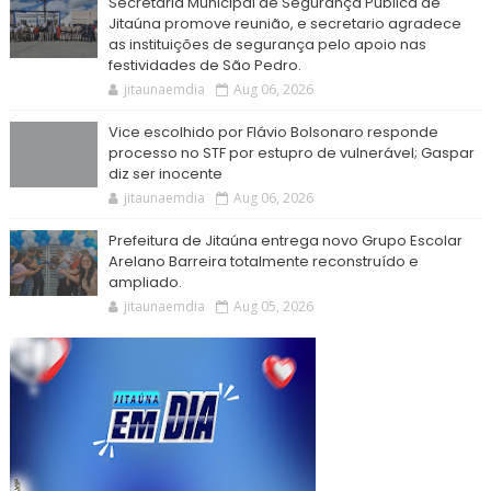
Secretaria Municipal de Segurança Pública de
Jitaúna promove reunião, e secretario agradece
as instituições de segurança pelo apoio nas
festividades de São Pedro.
jitaunaemdia
Aug 06, 2026
Vice escolhido por Flávio Bolsonaro responde
processo no STF por estupro de vulnerável; Gaspar
diz ser inocente
jitaunaemdia
Aug 06, 2026
Prefeitura de Jitaúna entrega novo Grupo Escolar
Arelano Barreira totalmente reconstruído e
ampliado.
jitaunaemdia
Aug 05, 2026