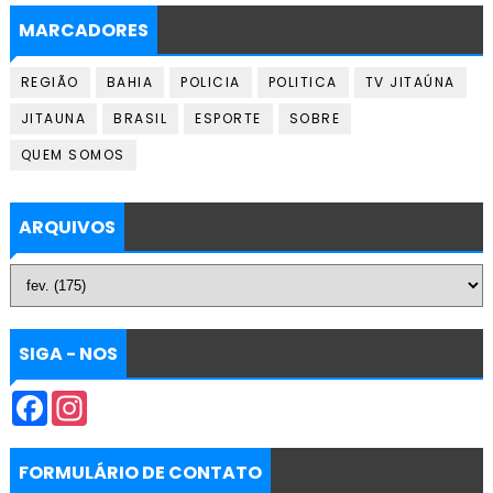
MARCADORES
REGIÃO
BAHIA
POLICIA
POLITICA
TV JITAÚNA
JITAUNA
BRASIL
ESPORTE
SOBRE
QUEM SOMOS
ARQUIVOS
SIGA - NOS
F
I
a
n
c
s
e
t
b
a
FORMULÁRIO DE CONTATO
o
g