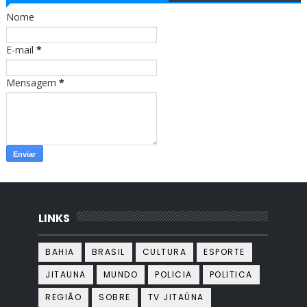
o
r
Nome
k
a
m
E-mail
*
Mensagem
*
LINKS
BAHIA
BRASIL
CULTURA
ESPORTE
JITAUNA
MUNDO
POLICIA
POLITICA
REGIÃO
SOBRE
TV JITAÚNA