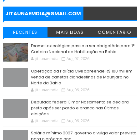
o
r
p
a
g
k
p
m
e
r
JITAUNAEMDIA@GMAIL.COM
RECENTES
MAIS LIDAS
COMENTÁRIO
Exame toxicológico passa a ser obrigatório para 1ª
Carteira Nacional de Habilitação na Bahia
jitaunaemdia
Aug 07, 2026
Operação da Polícia Civil apreende R$ 100 mil em
venda de canetas clandestinas de Mounjaro no
Norte da Bahia
jitaunaemdia
Aug 06, 2026
Deputado federal Elmar Nascimento se declara
preto após ser pardo e branco nas últimas
eleições
jitaunaemdia
Aug 06, 2026
Salário mínimo 2027: governo divulga valor previsto
para o próximo ano