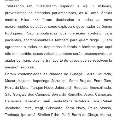
Totalizando um investimento superior a R$ 11 milhões,
provenientes de emendas parlamentares, as 41 ambulâncias
modelo Hilux 4×4 foram destinadas a todas as nove
macrorregiões de saúde, como explicou o governador Jerônimo
Rodrigues. “São ambulâncias que oferecem conforto para
pacientes, acompanhantes e também para quem dirige. Quero
agradecer a todos os deputados federais e lembrar que aqui
não tem partido, esses veículos também serão responsáveis por
ajudar os municípios no transporte de casos que se resolvem lá
mesmo”, explicou.
Foram contempladas as cidades de Curaçá, Serra Dourada,
Mucuri, Itajuípe, Itapetinga, Jucuruçu, Santa Brígida, Entre Rios,
Feira da Mata, Tanque Novo, Jaborandi, Rodelas, Encruzilhada,
São Gonçalo dos Campos, Serra do Ramalho, Araci, Camaçari,
Canarana, Itaberaba,
Ipiaú
, Santa Maria da Vitória, Irará, Rafael
Jambeiro, Irecê,
Itagi
, Crisópolis, Terra Nova, Paulo Afonso,
Tanhaçu, Ipecaetá, Simões Filho, Piatã, Barra do Choça, Maraú,