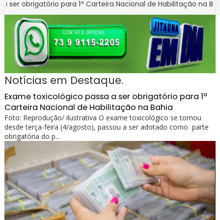
gatório para 1ª Carteira Nacional de Habilitação na Bahia
BA
imento para apurar quadro de pessoal da Câmara de Ibirataia
Notícias em Destaque.
Exame toxicológico passa a ser obrigatório para 1ª
Carteira Nacional de Habilitação na Bahia
Foto: Reprodução/ ilustrativa O exame toxicológico se tornou
desde terça-feira (4/agosto), passou a ser adotado como parte
obrigatória do p...