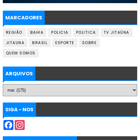
MARCADORES
REGIÃO
BAHIA
POLICIA
POLITICA
TV JITAÚNA
JITAUNA
BRASIL
ESPORTE
SOBRE
QUEM SOMOS
ARQUIVOS
SIGA - NOS
F
I
a
n
c
s
e
t