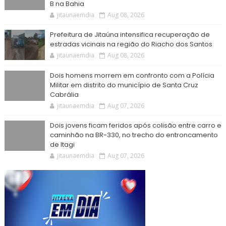
B na Bahia
jitaunaemdia
Aug 08, 2026
Prefeitura de Jitaúna intensifica recuperação de
estradas vicinais na região do Riacho dos Santos
jitaunaemdia
Aug 08, 2026
Dois homens morrem em confronto com a Polícia
Militar em distrito do município de Santa Cruz
Cabrália
jitaunaemdia
Aug 07, 2026
Dois jovens ficam feridos após colisão entre carro e
caminhão na BR-330, no trecho do entroncamento
de Itagi
jitaunaemdia
Aug 07, 2026