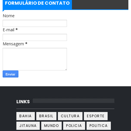
b
a
FORMULÁRIO DE CONTATO
o
g
o
r
Nome
k
a
m
E-mail
*
Mensagem
*
LINKS
BAHIA
BRASIL
CULTURA
ESPORTE
JITAUNA
MUNDO
POLICIA
POLITICA