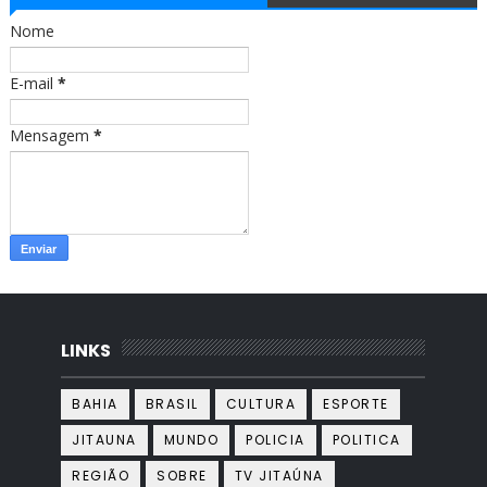
o
r
Nome
k
a
m
E-mail
*
Mensagem
*
LINKS
BAHIA
BRASIL
CULTURA
ESPORTE
JITAUNA
MUNDO
POLICIA
POLITICA
REGIÃO
SOBRE
TV JITAÚNA