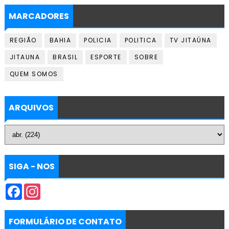
MARCADORES
REGIÃO
BAHIA
POLICIA
POLITICA
TV JITAÚNA
JITAUNA
BRASIL
ESPORTE
SOBRE
QUEM SOMOS
ARQUIVOS
SIGA - NOS
F
I
a
n
c
s
e
t
b
a
FORMULÁRIO DE CONTATO
o
g