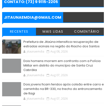
e
b
t
s
g
e
l
CONTATO: (73) 9 9115-2205
o
e
A
r
n
o
r
p
a
g
k
p
m
e
r
JITAUNAEMDIA@GMAIL.COM
RECENTES
MAIS LIDAS
COMENTÁRIO
Prefeitura de Jitaúna intensifica recuperação de
estradas vicinais na região do Riacho dos Santos
jitaunaemdia
Aug 08, 2026
Dois homens morrem em confronto com a Polícia
Militar em distrito do município de Santa Cruz
Cabrália
jitaunaemdia
Aug 07, 2026
Dois jovens ficam feridos após colisão entre carro e
caminhão na BR-330, no trecho do entroncamento
de Itagi
jitaunaemdia
Aug 07, 2026