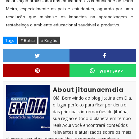
valorização profissional dos educadores.
A comunidade de Dário
Meira, especialmente os pais e estudantes, aguarda por uma
resolução que minimize os impactos na aprendizagem e
restabeleça o ambiente educacional saudável e produtivo.
Tags
# Bahia
# Região
WHATSAPP
About jitaunaemdia
Olá! Bem-vindo ao blog Jitaúna em Dia,
o lugar perfeito para ficar por dentro
das principais informações de Jitaúna,
sua região e todo o planeta em tempo
real! Aqui você encontrará conteúdos
relevantes e atualizados sobre os mais
diversos assuntos, desde política, economia, tecnologia,