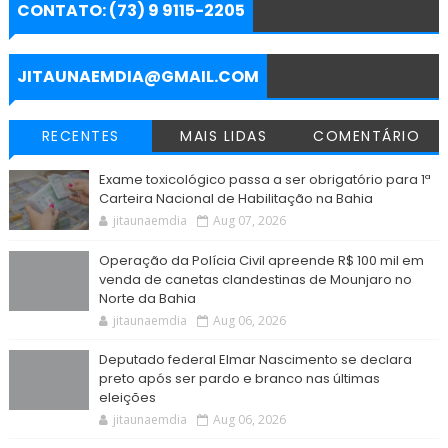
e
b
t
s
g
e
l
CONTATO: (73) 9 9115-2205
o
e
A
r
n
o
r
p
a
g
k
p
m
e
r
JITAUNAEMDIA@GMAIL.COM
RECENTES
MAIS LIDAS
COMENTÁRIO
Exame toxicológico passa a ser obrigatório para 1ª
Carteira Nacional de Habilitação na Bahia
jitaunaemdia
Aug 07, 2026
Operação da Polícia Civil apreende R$ 100 mil em
venda de canetas clandestinas de Mounjaro no
Norte da Bahia
jitaunaemdia
Aug 06, 2026
Deputado federal Elmar Nascimento se declara
preto após ser pardo e branco nas últimas
eleições
jitaunaemdia
Aug 06, 2026