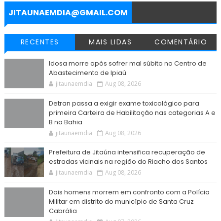
k
p
m
e
r
JITAUNAEMDIA@GMAIL.COM
RECENTES
MAIS LIDAS
COMENTÁRIO
Idosa morre após sofrer mal súbito no Centro de
Abastecimento de Ipiaú
jitaunaemdia
Aug 08, 2026
Detran passa a exigir exame toxicológico para
primeira Carteira de Habilitação nas categorias A e
B na Bahia
jitaunaemdia
Aug 08, 2026
Prefeitura de Jitaúna intensifica recuperação de
estradas vicinais na região do Riacho dos Santos
jitaunaemdia
Aug 08, 2026
Dois homens morrem em confronto com a Polícia
Militar em distrito do município de Santa Cruz
Cabrália