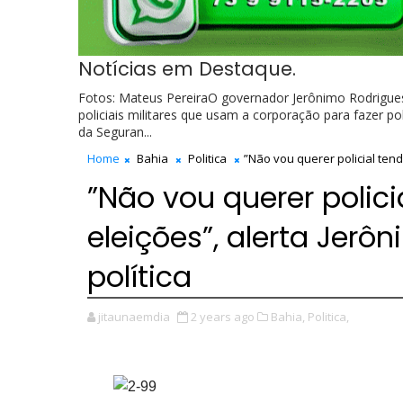
Notícias em Destaque.
Fotos: Mateus PereiraO governador Jerônimo Rodrigues (
policiais militares que usam a corporação para fazer pol
da Seguran...
Home
Bahia
Politica
”Não vou querer policial tendo
”Não vou querer polici
eleições”, alerta Jerô
política
jitaunaemdia
2 years ago
Bahia,
Politica,