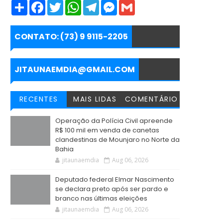
S
F
T
W
T
M
G
h
a
w
h
e
e
m
a
c
i
a
l
s
a
r
e
t
t
e
s
i
e
b
t
s
g
e
l
CONTATO: (73) 9 9115-2205
o
e
A
r
n
o
r
p
a
g
k
p
m
e
r
JITAUNAEMDIA@GMAIL.COM
RECENTES
MAIS LIDAS
COMENTÁRIO
Operação da Polícia Civil apreende
R$ 100 mil em venda de canetas
clandestinas de Mounjaro no Norte da
Bahia
jitaunaemdia
Aug 06, 2026
Deputado federal Elmar Nascimento
se declara preto após ser pardo e
branco nas últimas eleições
jitaunaemdia
Aug 06, 2026