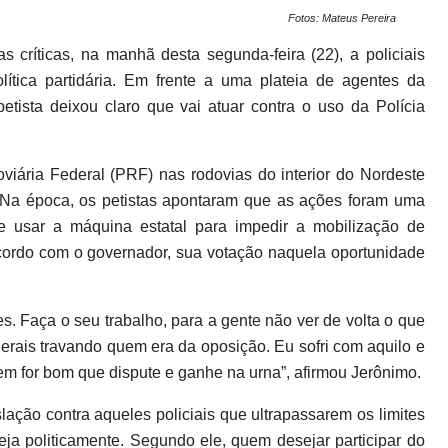
Fotos: Mateus Pereira
 críticas, na manhã desta segunda-feira (22), a policiais
lítica partidária. Em frente a uma plateia de agentes da
tista deixou claro que vai atuar contra o uso da Polícia
iária Federal (PRF) nas rodovias do interior do Nordeste
 Na época, os petistas apontaram que as ações foram uma
de usar a máquina estatal para impedir a mobilização de
 acordo com o governador, sua votação naquela oportunidade
es. Faça o seu trabalho, para a gente não ver de volta o que
ederais travando quem era da oposição. Eu sofri com aquilo e
 for bom que dispute e ganhe na urna”, afirmou Jerônimo.
slação contra aqueles policiais que ultrapassarem os limites
ja politicamente. Segundo ele, quem desejar participar do