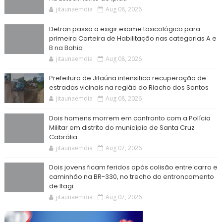
jitaunaemdia
Aug 08, 2026
Detran passa a exigir exame toxicológico para
primeira Carteira de Habilitação nas categorias A e
B na Bahia
jitaunaemdia
Aug 08, 2026
Prefeitura de Jitaúna intensifica recuperação de
estradas vicinais na região do Riacho dos Santos
jitaunaemdia
Aug 08, 2026
Dois homens morrem em confronto com a Polícia
Militar em distrito do município de Santa Cruz
Cabrália
jitaunaemdia
Aug 07, 2026
Dois jovens ficam feridos após colisão entre carro e
caminhão na BR-330, no trecho do entroncamento
de Itagi
jitaunaemdia
Aug 07, 2026