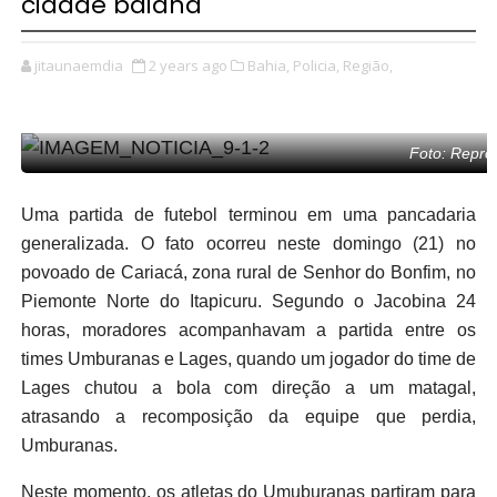
cidade baiana
jitaunaemdia
2 years ago
Bahia,
Policia,
Região,
Foto: Repro
Uma partida de futebol terminou em uma pancadaria
generalizada. O fato ocorreu neste domingo (21) no
povoado de Cariacá, zona rural de Senhor do Bonfim, no
Piemonte Norte do Itapicuru. Segundo o Jacobina 24
horas, moradores acompanhavam a partida entre os
times Umburanas e Lages, quando um jogador do time de
Lages chutou a bola com direção a um matagal,
atrasando a recomposição da equipe que perdia,
Umburanas.
Neste momento, os atletas do Umuburanas partiram para