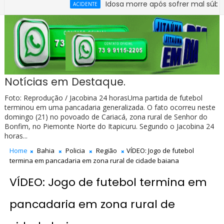
Idosa morre após sofrer mal súbito no Cen
ACIDENTE
re carro e caminhão na BR-330, no trecho do entroncamento de 
Notícias em Destaque.
Foto: Reprodução / Jacobina 24 horasUma partida de futebol
terminou em uma pancadaria generalizada. O fato ocorreu neste
domingo (21) no povoado de Cariacá, zona rural de Senhor do
Bonfim, no Piemonte Norte do Itapicuru. Segundo o Jacobina 24
horas...
Home
Bahia
Policia
Região
VÍDEO: Jogo de futebol
termina em pancadaria em zona rural de cidade baiana
VÍDEO: Jogo de futebol termina em
pancadaria em zona rural de