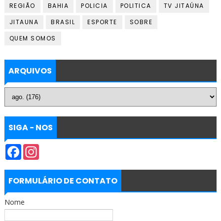
REGIÃO
BAHIA
POLICIA
POLITICA
TV JITAÚNA
JITAUNA
BRASIL
ESPORTE
SOBRE
QUEM SOMOS
ARQUIVOS
SIGA - NOS
F
I
a
n
c
s
e
t
b
a
FORMULÁRIO DE CONTATO
o
g
o
r
Nome
k
a
m