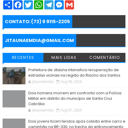
S
F
T
W
T
M
G
h
a
w
h
e
e
m
a
c
i
a
l
s
a
r
e
t
t
e
s
i
e
b
t
s
g
e
l
CONTATO: (73) 9 9115-2205
o
e
A
r
n
o
r
p
a
g
k
p
m
e
r
JITAUNAEMDIA@GMAIL.COM
RECENTES
MAIS LIDAS
COMENTÁRIO
Prefeitura de Jitaúna intensifica recuperação de
estradas vicinais na região do Riacho dos Santos
jitaunaemdia
Aug 08, 2026
Dois homens morrem em confronto com a Polícia
Militar em distrito do município de Santa Cruz
Cabrália
jitaunaemdia
Aug 07, 2026
Dois jovens ficam feridos após colisão entre carro e
caminhão na BR-330, no trecho do entroncamento