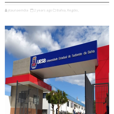
jitaunaemdia
2 years ago
Bahia,
Região,