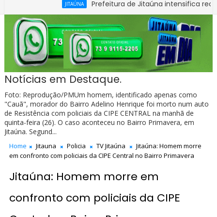
Prefeitura de Jitaúna intensifica recuperação
JITAÚNA
 1ª Carteira Nacional de Habilitação na Bahia
Notícias em Destaque.
Foto: Reprodução/PMUm homem, identificado apenas como
"Cauã", morador do Bairro Adelino Henrique foi morto num auto
de Resistência com policiais da CIPE CENTRAL na manhã de
quinta-feira (26). O caso aconteceu no Bairro Primavera, em
Jitaúna. Segund...
Home
Jitauna
Policia
TV Jitaúna
Jitaúna: Homem morre
em confronto com policiais da CIPE Central no Bairro Primavera
Jitaúna: Homem morre em
confronto com policiais da CIPE