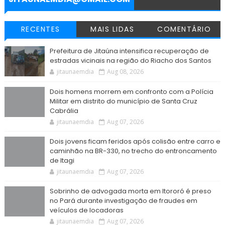
RECENTES
MAIS LIDAS
COMENTÁRIO
Prefeitura de Jitaúna intensifica recuperação de
estradas vicinais na região do Riacho dos Santos
jitaunaemdia
Aug 08, 2026
Dois homens morrem em confronto com a Polícia
Militar em distrito do município de Santa Cruz
Cabrália
jitaunaemdia
Aug 07, 2026
Dois jovens ficam feridos após colisão entre carro e
caminhão na BR-330, no trecho do entroncamento
de Itagi
jitaunaemdia
Aug 07, 2026
Sobrinho de advogada morta em Itororó é preso
no Pará durante investigação de fraudes em
veículos de locadoras
jitaunaemdia
Aug 07, 2026