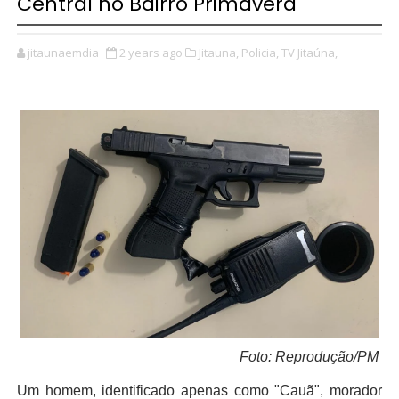
Central no Bairro Primavera
jitaunaemdia
2 years ago
Jitauna,
Policia,
TV Jitaúna,
Foto: Reprodução/PM
Um homem, identificado apenas como "Cauã", morador