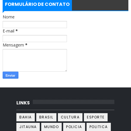
b
a
FORMULÁRIO DE CONTATO
o
g
o
r
Nome
k
a
m
E-mail
*
Mensagem
*
LINKS
BAHIA
BRASIL
CULTURA
ESPORTE
JITAUNA
MUNDO
POLICIA
POLITICA