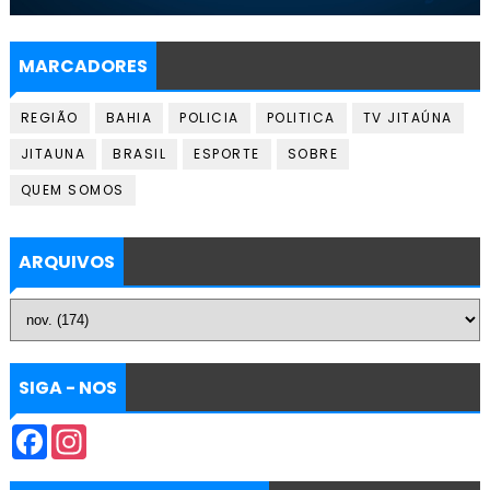
MARCADORES
REGIÃO
BAHIA
POLICIA
POLITICA
TV JITAÚNA
JITAUNA
BRASIL
ESPORTE
SOBRE
QUEM SOMOS
ARQUIVOS
SIGA - NOS
F
I
a
n
c
s
e
t