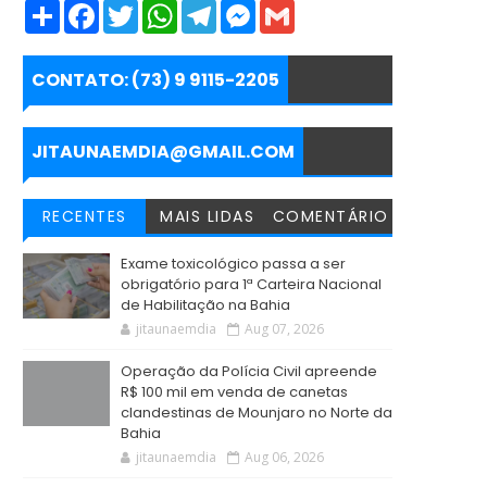
S
F
T
W
T
M
G
h
a
w
h
e
e
m
a
c
i
a
l
s
a
r
e
t
t
e
s
i
e
b
t
s
g
e
l
CONTATO: (73) 9 9115-2205
o
e
A
r
n
o
r
p
a
g
k
p
m
e
r
JITAUNAEMDIA@GMAIL.COM
RECENTES
MAIS LIDAS
COMENTÁRIO
Exame toxicológico passa a ser
obrigatório para 1ª Carteira Nacional
de Habilitação na Bahia
jitaunaemdia
Aug 07, 2026
Operação da Polícia Civil apreende
R$ 100 mil em venda de canetas
clandestinas de Mounjaro no Norte da
Bahia
jitaunaemdia
Aug 06, 2026