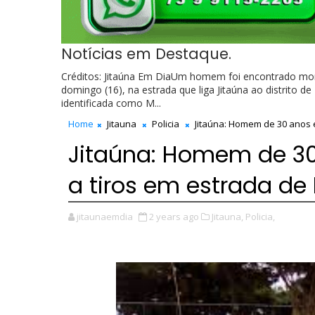
Notícias em Destaque.
Créditos: Jitaúna Em DiaUm homem foi encontrado mor
domingo (16), na estrada que liga Jitaúna ao distrito 
identificada como M...
Home
Jitauna
Policia
Jitaúna: Homem de 30 anos é
Jitaúna: Homem de 30
a tiros em estrada de
jitaunaemdia
2 years ago
Jitauna,
Policia,