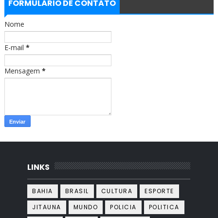
b
a
FORMULÁRIO DE CONTATO
o
g
o
r
Nome
k
a
m
E-mail
*
Mensagem
*
LINKS
BAHIA
BRASIL
CULTURA
ESPORTE
JITAUNA
MUNDO
POLICIA
POLITICA