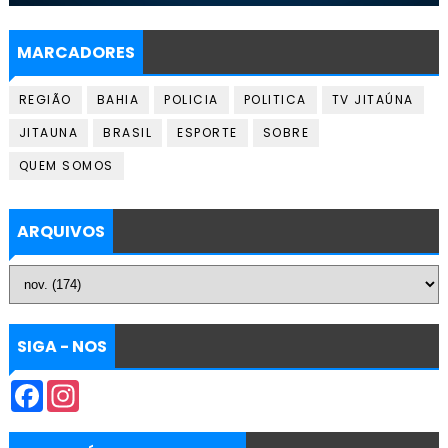
MARCADORES
REGIÃO
BAHIA
POLICIA
POLITICA
TV JITAÚNA
JITAUNA
BRASIL
ESPORTE
SOBRE
QUEM SOMOS
ARQUIVOS
SIGA - NOS
F
I
a
n
c
s
e
t