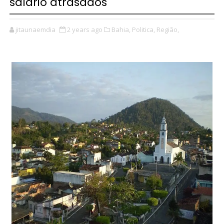
salário atrasados
jitaunaemdia
2 years ago
Bahia,
Politica,
Região,