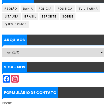
REGIÃO
BAHIA
POLICIA
POLITICA
TV JITAÚNA
JITAUNA
BRASIL
ESPORTE
SOBRE
QUEM SOMOS
ARQUIVOS
SIGA - NOS
F
I
a
n
c
s
e
t
b
a
FORMULÁRIO DE CONTATO
o
g
o
r
Nome
k
a