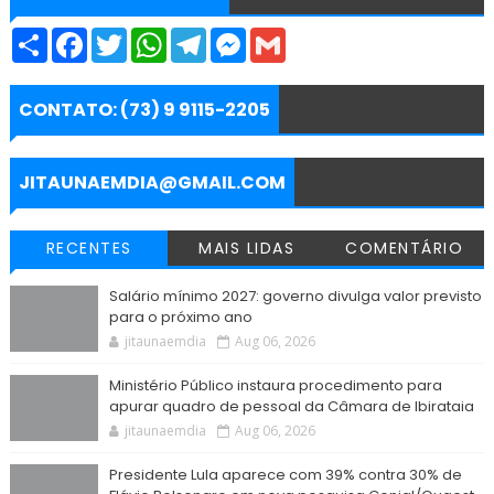
S
F
T
W
T
M
G
h
a
w
h
e
e
m
a
c
i
a
l
s
a
r
e
t
t
e
s
i
e
b
t
s
g
e
l
CONTATO: (73) 9 9115-2205
o
e
A
r
n
o
r
p
a
g
k
p
m
e
r
JITAUNAEMDIA@GMAIL.COM
RECENTES
MAIS LIDAS
COMENTÁRIO
Salário mínimo 2027: governo divulga valor previsto
para o próximo ano
jitaunaemdia
Aug 06, 2026
Ministério Público instaura procedimento para
apurar quadro de pessoal da Câmara de Ibirataia
jitaunaemdia
Aug 06, 2026
Presidente Lula aparece com 39% contra 30% de