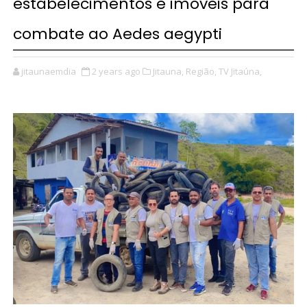
estabelecimentos e imóveis para
combate ao Aedes aegypti
jitaunaemdia
2 years ago
Jitauna,
Região,
TV Jitaúna,