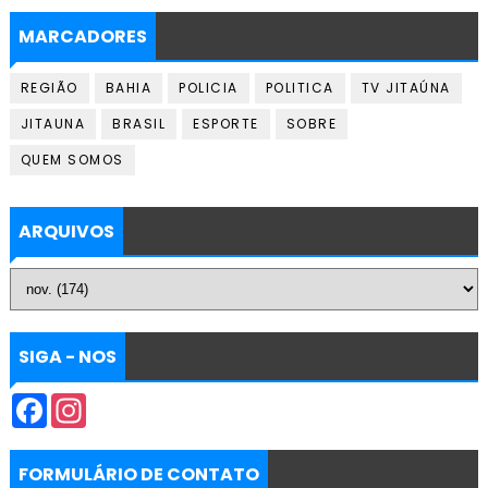
MARCADORES
REGIÃO
BAHIA
POLICIA
POLITICA
TV JITAÚNA
JITAUNA
BRASIL
ESPORTE
SOBRE
QUEM SOMOS
ARQUIVOS
SIGA - NOS
F
I
a
n
c
s
e
t
b
a
FORMULÁRIO DE CONTATO