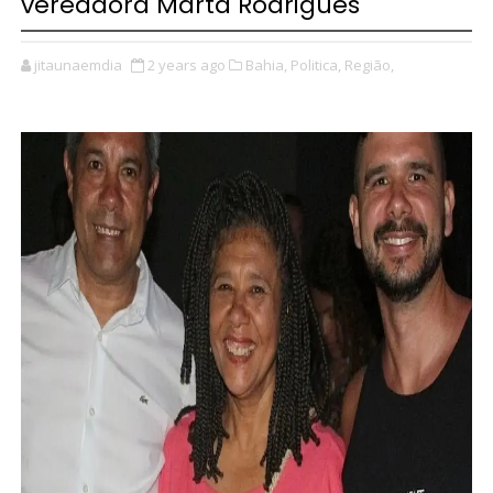
vereadora Marta Rodrigues
jitaunaemdia
2 years ago
Bahia,
Politica,
Região,