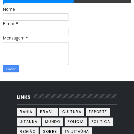
o
g
o
r
Nome
k
a
m
E-mail
*
Mensagem
*
LINKS
BAHIA
BRASIL
CULTURA
ESPORTE
JITAUNA
MUNDO
POLICIA
POLITICA
REGIÃO
SOBRE
TV JITAÚNA